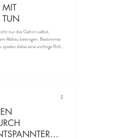
 MIT
 TUN
ht nur das Gehirn selbst,
gem Abbau beitragen. Bestimmte
spielen dabei eine wichtige Rolle.
hlässt, denkt man zuerst an
eint aber auch die Verbindung
eidend zu sein. Im Zentrum steht
aum. Er
GEN
DURCH
NTSPANNTER