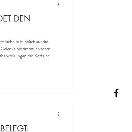
DET DEN
e nicht im Hinblick auf die
ie Gelenke bestimmt, sondern
ebenwirkungen des Koffeins.
das Knorpelgewebe - je nach
i viel niedrigeren Dosen schädlich
unktionen verbessern,
– da Koffein die Blut
BELEGT: