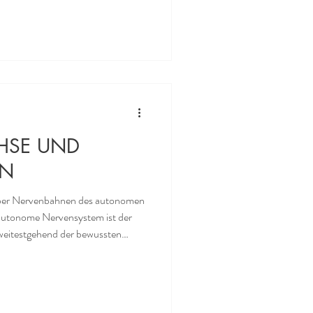
einzelnen Aminosäuren jene
. Unser Organismus brauch also im
e, sondern «nur» Aminosäuren,
Proteine herstellen k
HSE UND
EN
über Nervenbahnen des autonomen
 weitestgehend der bewussten
en Herzschlag, die Atmung, die
er
 dem Gehirn verbunden, sondern
stem