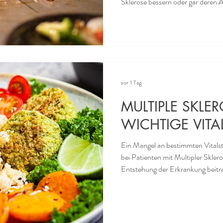
Sklerose bessern oder gar deren Ausbr
darauf achtet, Lebensmittel zu ve
sind, dann könnte diese Maßnah
Offenbar das Fortschreiten von 
Autoimmiunerkrankungen verlang
Ausbruch verzögern – so eine Stu
vor 1 Tag
MULTIPLE SKLE
WICHTIGE VITA
Ein Mangel an bestimmten Vitalst
bei Patienten mit Multipler Skler
Entstehung der Erkrankung beitragen. Bei Multipler Sklero
das Immunsystem körpereigene Z
vielfältig und schwerwiegend sein
nur eingeschränkt behandeln. Um
ganzheitliche Massnahmen, wenn d