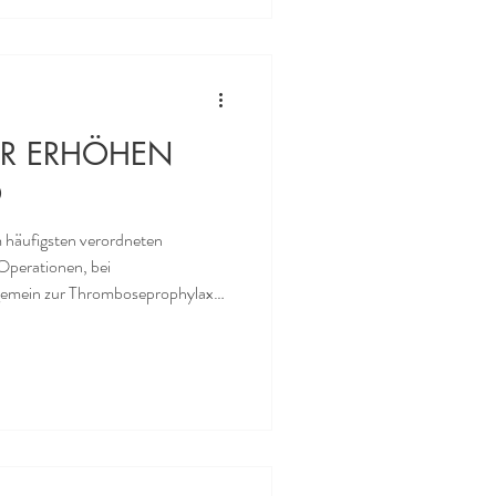
rose i
ER ERHÖHEN
O
 häufigsten verordneten
perationen, bei
gemein zur Thromboseprophylaxe
en oder Gerinnungshemmer
n die Arzneimittel jahrzehntelang.
utverdünner das Risiko für die
, man also mit höherer
wenn man langfristig