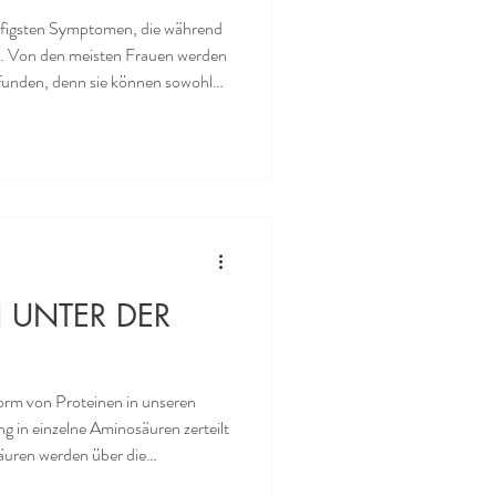
ufigsten Symptomen, die während
. Von den meisten Frauen werden
funden, denn sie können sowohl
wickeln als auch als Kältewelle
chsel auftretend, wenn also dem
lteschauer folgt, sind sie für die
ert sich
 UNTER DER
orm von Proteinen in unseren
g in einzelne Aminosäuren zerteilt
äuren werden über die
ns Blut abgegeben. Jetzt