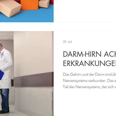
kann sich unsere Körper aus den 
Proteine bilden, die ER benötigt
Grunde keine kompletten Protein
aus denen er seine körpereigenen 
29. Juli
DARM-HIRN AC
ERKRANKUNG
Das Gehirn und der Darm sind 
Nervensystems verbunden. Das autonome Nervensystem ist der
Teil des Nervensystems, der sich
Kontrolle entzieht. Es reguliert d
Verdauung und den Stoffwechsel. Nicht nur der Darm ist also üb
das autonome Nervensystem mit
auch viele andere Teile des Körpers. Das autonome Nervensy