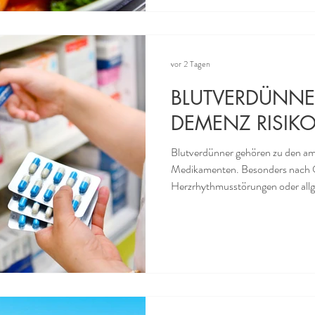
ausgebrochen ist. Multiple Skle
vor 2 Tagen
BLUTVERDÜNN
DEMENZ RISIK
Blutverdünner gehören zu den am
Medikamenten. Besonders nach O
Herzrhythmusstörungen oder all
werden die sog. Antikoagulanzi
eingesetzt. Viele Menschen nehme
Jetzt hat sich gezeigt, dass die Bl
Entstehung einer Demenz erhöhen
Wahrscheinlichkeit dement wird, 
Blutverdünner einnimm