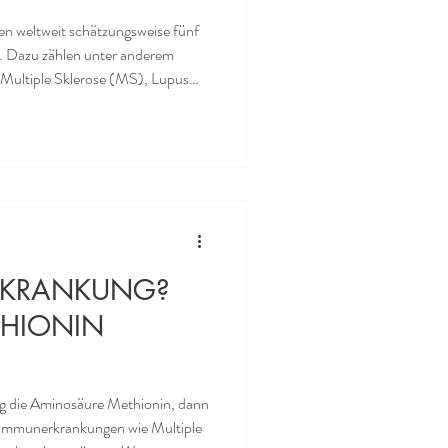
n weltweit schätzungsweise fünf
g. Dazu zählen unter anderem
 Multiple Sklerose (MS), Lupus
(früher Darmflora) bei diesen
biotika therapeutisch helfen
räparate mit lebenden
eilhafte Eigenschaft
RKRANKUNG?
THIONIN
ng die Aminosäure Methionin, dann
toimmunerkrankungen wie Multiple