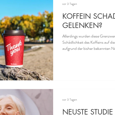
vor 3 Tagen
KOFFEIN SCHA
GELENKEN?
Allerdings wurden diese Grenzwert
Schädlichkeit des Koffeins auf d
aufgrund der bisher bekannten N
Möglicherweise wirkt es sich auf 
persönlicher Empfindlichkeit - be
aus. Oft heisst es, Koffein bzw. Kaffee könne gesundheitliche
Vorteile haben, z. B. die Gefässf
entzündungshemmend wirken und 
vor 3 Tagen
NEUSTE STUDIE 