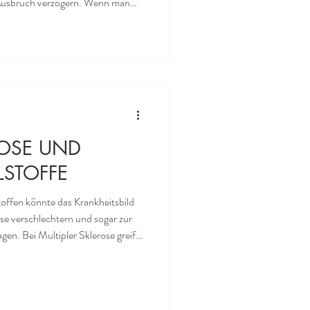
uch verzögern. Wenn man
rzehren, die arm an Methionin
me bei Hochrisiko-Patienten
entzündlichen erkrankungen und
samen oder sogar deren
die, die im Februar
ROSE UND
LSTOFFE
offen könnte das Krankheitsbild
ose verschlechtern und sogar zur
se greift
ellen an. Die Schäden können
. Schulmedizinisch lässt sich MS
so wichtiger sind Prävention und
ie Krankheit bereits