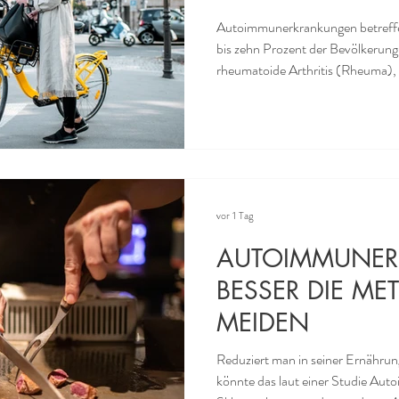
Autoimmunerkrankungen betreffe
bis zehn Prozent der Bevölkerun
rheumatoide Arthritis (Rheuma),
erythematodes oder Psoriasis. Forschende diskutieren seit Jahren,
welche Rolle die Darmmikrobiota 
Erkrankungen spielt – und ob Pro
könnten. Als Probiotika gelten P
Bakterienstämmen, zu denen vort
vor 1 Tag
AUTOIMMUNE
BESSER DIE ME
MEIDEN
Reduziert man in seiner Ernähru
könnte das laut einer Studie Au