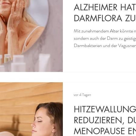
ALZHEIMER HAT
DARMFLORA ZU
Mit zunehmendem Alter könnte nic
sondern auch der Darm zu geisti
Darmbakterien und der Vagusnerv 
Wenn das Gedächtnis im Alter nac
Veränderungen im Gehirn. Es sch
zwischen Darm und Gehirn entsch
dabei der Vagusnerv. Der Nerv verläuft vom Gehirn durch den Hals
und Brustkorb bis in den Bauchr
vor 4 Tagen
HITZEWALLUN
REDUZIEREN, 
MENOPAUSE E