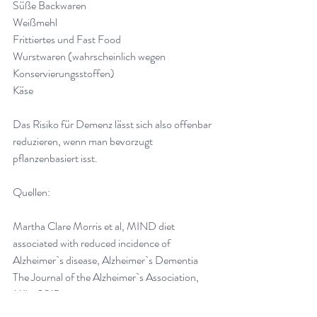
Süße Backwaren
Weißmehl
Frittiertes und Fast Food
Wurstwaren (wahrscheinlich wegen 
Konservierungsstoffen)
Käse
Das Risiko für Demenz lässt sich also offenbar 
reduzieren, wenn man bevorzugt 
pflanzenbasiert isst. 
Quellen:
Martha Clare Morris et al, MIND diet 
associated with reduced incidence of 
Alzheimer`s disease, Alzheimer`s Dementia 
The Journal of the Alzheimer`s Association, 
März 2015