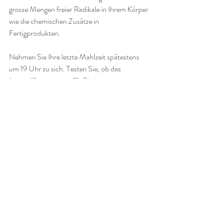
grosse Mengen freier Radikale in Ihrem Körper 
wie die chemischen Zusätze in 
Fertigprodukten
.
Nehmen Sie Ihre letzte Mahlzeit spätestens 
um 19 Uhr zu sich. Testen Sie, ob das 
Intervallfasten etwas für Sie ist
.
Trinken Sie über den Tag verteilt reichlich 
Wasser, denn das schützt Ihre Zellen davor, 
auszutrocknen und hilft Ihrem Körper dabei, 
Säuren und Toxine über den Urin 
auszuscheiden. Ein Wassermangel im Körper 
macht generell alt und krank
.
Geniessen Sie so oft wie möglich ein kurzes 
Sonnenbad (je nach Jahreszeit, Sonnenstand, 
Ort und Hauttyp). Mit Hilfe des Sonnenlichts 