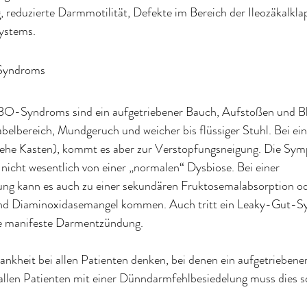
 reduzierte Darmmotilität, Defekte im Bereich der Ileozäkalkla
ystems.
Syndroms
BO-Syndroms sind ein aufgetriebener Bauch, Aufstoßen und B
lbereich, Mundgeruch und weicher bis flüssiger Stuhl. Bei ei
e Kasten), kommt es aber zur Verstopfungsneigung. Die Sy
 nicht wesentlich von einer „normalen“ Dysbiose. Bei einer 
ng kann es auch zu einer sekundären Fruktosemalabsorption od
nd Diaminoxidasemangel kommen. Auch tritt ein Leaky-Gut-S
ine manifeste Darmentzündung.
nkheit bei allen Patienten denken, bei denen ein aufgetriebene
i allen Patienten mit einer Dünndarmfehlbesiedelung muss dies so