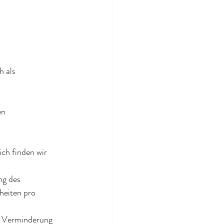
 als 
en 
h finden wir 
ng des 
eiten pro 
ne Verminderung 