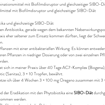
binationsmittel mit Biofilmdisruptor und gleichzeitiger SIBO-Di
elmittel mit Biofilmdisruptor und gleichzeitiger SIBO-Diät
tika und gleichzeitige SIBO-Diät
n Antibiotika, gerade wegen dem bekannten Nebenwirkungspoten
xis eher seltener zum Einsatz kommen dürften, liegt der Schwer
n. 
flanzen mit einer antibakteriellen Wirkung. Es können entweder
en Pflanzen in niedriger Dosierung oder von zwei einzelnen Pfl
rden. 
t sich in meiner Praxis über 40 Tage AC7-Komplex (Biogena), 
c (Sanitas), 3 × 10 Tropfen, bewährt. 
 setze ich über 4 Wochen 3 × 100 mg Oregano zusammen mit 3 
nd der Eradikation mit den Phytobiotika eine 
SIBO-Diät
 durchg
enommen werden. 