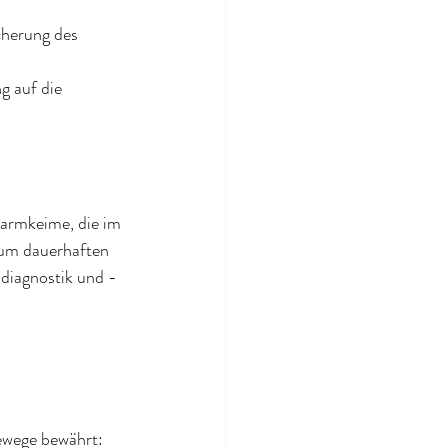
herung des 
 auf die 
darmkeime, die im 
 zum dauerhaften 
ndiagnostik und -
 
iewege bewährt: