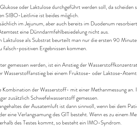
Glukose oder Laktulose durchgeführt werden soll, da scheiden si
n SIBO-Leitlinie ist beides möglich. 
ächlich im Jejunum, aber auch bereits im Duodenum resorbiert 
Atemtest eine Dünndarmfehlbesiedelung nicht aus. 
Laktulose als Substrat beurteilt man nur die ersten 90 Minuten
u falsch-positiven Ergebnissen kommen. 
ter gemessen werden, ist ein Anstieg der Wasserstoffkonzentrat
her Wasserstoffanstieg bei einem Fruktose- oder Laktose-Atemt
ne Kombination der Wasserstoff- mit einer Methanmessung an. 
sogar zusätzlich Schwefelwasserstoff gemessen. 
gehaltes der Ausatemluft ist dann sinnvoll, wenn bei dem Pati
der eine Verlangsamung des GIT besteht. Wenn es zu einem Me
erhalb des Testes kommt, so besteht ein IMO-Syndrom.