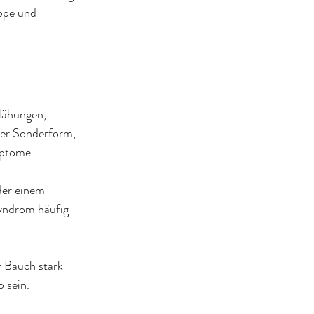
ppe und 
lähungen, 
ner Sonderform, 
mptome 
er einem 
yndrom häufig 
r Bauch stark 
 sein. 