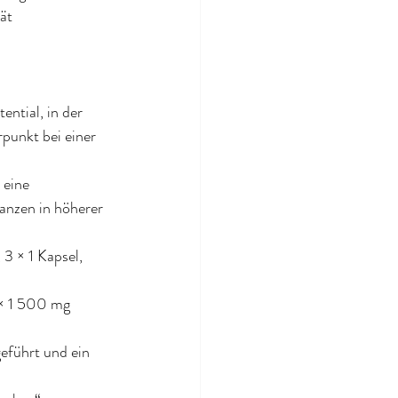
ät
tial, in der 
punkt bei einer 
 eine 
anzen in höherer 
3 × 1 Kapsel, 
× 1 500 mg 
eführt und ein 