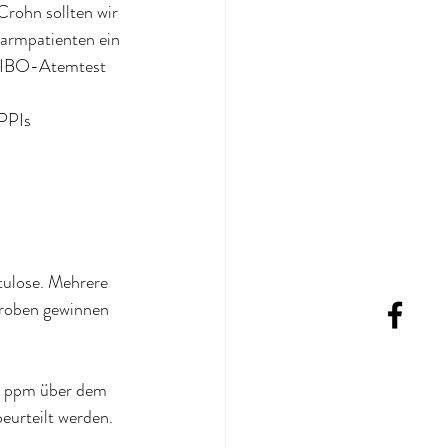
rohn sollten wir 
armpatienten ein 
 SIBO-Atemtest 
PPIs 
tulose. Mehrere 
proben gewinnen 
20 ppm über dem 
eurteilt werden.