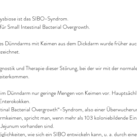
ysbiose ist das SIBO-Syndrom. 
ür Small Intestinal Bacterial Overgrowth. 
des Dünndarms mit Keimen aus dem Dickdarm wurde früher auch
eichnet. 
gnostik und Therapie dieser Störung, bei der wir mit der normal
weiterkommen.
im Dünndarm nur geringe Mengen von Keimen vor. Hauptsächlic
 Enterokokken. 
tinal Bacterial Overgrowth“-Syndrom, also einer Überwucheru
mkeimen, spricht man, wenn mehr als 103 koloniebildende Einh
n Jejunum vorhanden sind.
glichkeiten, wie sich ein SIBO entwickeln kann, u. a. durch ei