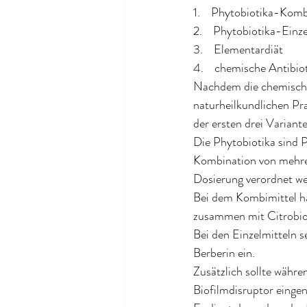
1.    Phytobiotika-Kom
2.    Phytobiotika-Einz
3.    Elementardiät
4.    chemische Antibio
Nachdem die chemische
naturheilkundlichen Pra
der ersten drei Variante
Die Phytobiotika sind P
Kombination von mehrer
Dosierung verordnet we
Bei dem Kombimittel ha
zusammen mit Citrobioti
Bei den Einzelmitteln
Berberin ein. 
Zusätzlich sollte währe
Biofilmdisruptor eing