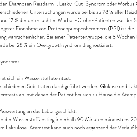
it den Diagnosen Reizdarm-, Leaky-Gut-Syndrom oder Morbus C
verschiedenen Untersuchungen wurde bei bis zu 78 % aller Reizd
i rund 17 % der untersuchten Morbus-Crohn-Patienten war der
 längerer Einnahme von Protonenpumpenhemmern (PPI) ist die 
g wahrscheinlicher. Bei einer Patientengruppe, die 8 Wochen 
de bei 28 % ein Overgrowthsyndrom diagnostiziert.
Syndroms
hat sich ein Wasserstoffatemtest. 
erschiedenen Substraten durchgeführt werden: Glukose und Lak
temtests an, mit denen der Patient bei sich zu Hause die Atem
Auswertung an das Labor geschickt. 
wenn der Wasserstoffanstieg innerhalb 90 Minuten mindestens 
inem Laktulose-Atemtest kann auch noch ergänzend der Verlauf b