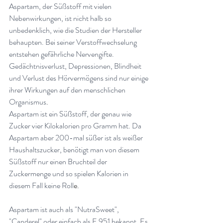
Aspartam, der Süßstoff mit vielen 
Nebenwirkungen, ist nicht halb so 
unbedenklich, wie die Studien der Hersteller 
behaupten. Bei seiner Verstoffwechselung 
entstehen gefährliche Nervengifte. 
Gedächtnisverlust, Depressionen, Blindheit 
und Verlust des Hörvermögens sind nur einige 
ihrer Wirkungen auf den menschlichen 
Organismus
.
Aspartam ist ein Süßstoff, der genau wie 
Zucker vier Kilokalorien pro Gramm hat. Da 
Aspartam aber 200-mal süßer ist als weißer 
Haushaltszucker, benötigt man von diesem 
Süßstoff nur einen Bruchteil der 
Zuckermenge und so spielen Kalorien in 
diesem Fall keine Roll
e.
Aspartam ist auch als "NutraSweet", 
"Canderel" oder einfach als E 951 bekannt. Es 