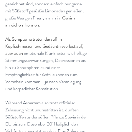
gezeichnet sind, sondern einfach nur gerne 
mit Süßstoff gesüsße Limonaden genießen, 
große Mengen Phenylalanin im
 Gehirn 
anreichern können.
Als Symptome treten daraufhin 
Kopfschmerzen und Gedächtnisverlust auf, 
aber auch 
emotionale Krankheiten wie heftige 
Stimmungsschwankungen, Depressionen bis 
hin zu Schizophrenie und einer 
Empfänglichkeit für Anfälle können zum 
Vorschein kommen – je nach Veranlagung 
und körperlicher Konstitution
.
Während Aspartam also trotz offizieller 
Zulassung nicht unumstritten ist, durften 
Süßstoffe aus der süßen Pflanze Stevia in der 
EU bis zum Dezember 2011 lediglich dem 
Viehfutter zugesetzt werden. Eine Zulassung 