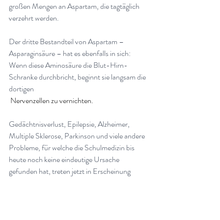
großen Mengen an Aspartam, die tagtäglich 
verzehrt werden.
Der dritte Bestandteil von Aspartam – 
Asparaginsäure – hat es ebenfalls in sich: 
Wenn diese Aminosäure die Blut-Hirn-
Schranke durchbricht, beginnt sie langsam die 
dortigen
 Nervenzellen zu vernichten.
Gedächtnisverlust, Epilepsie, Alzheimer, 
Multiple Sklerose, Parkinson und viele andere 
Probleme, für welche die Schulmedizin bis 
heute noch keine eindeutige Ursache 
gefunden hat, treten jetzt in Erscheinung
Quellen:
van Wegberg AMJ, MacDonald A, Ahring K, 