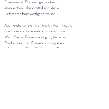
Eiweissen ist. Die oben genannten 
eisenreichen Lebensmittel sind ideale 
Lieferanten hochwertiger Eiweisse
.
Auch enthalten sie natürliche B-Vitamine, die 
den Haarneuwuchs unterstützen können. 
Wenn Sie zur Eiweissversorgung tierische 
Produkte in Ihren Speiseplan integrieren 
möchten, so wählen Sie fettarmen Käse, 
Naturjoghurt, Fisch und Eier – natürlich aus 
Ihrem Bioladen
.
Europäische Studien fanden ausserdem 
heraus, dass Sojaproteine das Haar kräftigen 
und sein Wachstum anregen
.
In einer dieser Studien konnte das 
Haarwachstum um 15 Prozent gesteigert 
werden. Wählen Sie fermentierte 