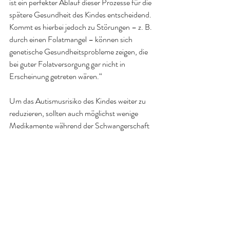
ist ein perfekter Ablauf dieser Prozesse für die 
spätere Gesundheit des Kindes entscheidend. 
Kommt es hierbei jedoch zu Störungen – z. B. 
durch einen Folatmangel – können sich 
genetische Gesundheitsprobleme zeigen, die 
bei guter Folatversorgung gar nicht in 
Erscheinung getreten wären.
“
Um das Autismusrisiko des Kindes weiter zu 
reduzieren, sollten auch möglichst wenige 
Medikamente während der Schwangerschaft 
genommen werden. Denn immer wieder 
werden Antidepressiva, Paracetamol oder 
auch Asthmamedikamente mit der Gefahr, 
ein autistisches Kind zu bekommen, in 
Verbindung gebracht
.
Quellen: