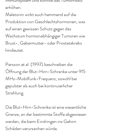
Immunsystem und könnte das Tumorrisiko 
erhöhen.
Melatonin wirkt auch hemmend auf die 
Produktion von Geschlechtshormonen, was 
auf einen gewissen Schutz gegen das 
Wachstum hormonabhängiger Tumoren wie 
Brust-, Gebermutter- oder Prostatakrebs 
hindeutet.
Persson et al. (1997) beschreiben die 
Öffnung der Blut-Hirn-Schranke unter 915 
MHz-Mobilfunk-Frequenz, sowohl bei 
gepulster als auch bei kontinuierlicher 
Strahlung.
Die Blut-Hirn-Schranke ist eine wesentliche 
Grenze, an der bestimmte Stoffe abgewiesen 
werden, die beim Eindringen ins Gehirn 
Schäden verursachen würde.