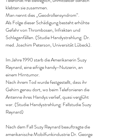
Telefonat frei beweglich; unmittelbar danach 
klebten sie zusammen.
Man nennt dies „Geodrollensyndrom“.
Als Folge dieser Schädigung besteht erhöhte 
Gefahr von Thrombosen, Infrakten und 
Schlaganfällen. (Studie Handystrahlung: Dr. 
med. Joachim Peterson, Universität Lübeck).
Im Jahre 1990 starb die Amerikanerin Suzy 
Reynard, eine eifrige handy-Nutzerin, an 
einem Hirntumor.
Nach ihrem Tod wurde festgestellt, dass ihr 
Gehirn genau dort, wo beim Telefonieren die 
Antenne ihres Handys verlief, quasi verglüht 
war. (Studie Handystrahlung: Fallstudie Suzy 
Reynard)
Nach dem Fall Suzy Reynard beauftragte die 
amerikanische Mobilfunkindustrie Dr. George 