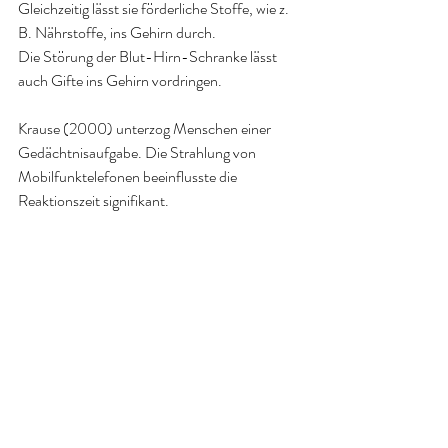
Gleichzeitig lässt sie förderliche Stoffe, wie z. 
B. Nährstoffe, ins Gehirn durch.
Die Störung der Blut-Hirn-Schranke lässt 
auch Gifte ins Gehirn vordringen.
Krause (2000) unterzog Menschen einer 
Gedächtnisaufgabe. Die Strahlung von 
Mobilfunktelefonen beeinflusste die 
Reaktionszeit signifikant.
Immer häufiger wird von der Industrie 
behauptet, dass die Menschen nicht von der 
Strahlung krank würden, sondern von der 
Angst, die ihnen von aufklärenden 
Bürgerinitiativen gemacht wird.
Es ist in diesem Zusammenhang äußerst 
interessant, festzustellen, dass Tiere keine 
Zeitung lesen, keine Vorträge besuchen, nicht 
fernsehen, und trotzdem unmittelbar nach der 