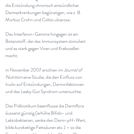
die Entzündung chronisch entzündlicher 
Darmerkrankungen begünstigen, wie z. B. 
Morbus Crohn und Colitis ulcerosa
.
Das Interferon-Gamma hingegen ist ein 
Botenstoff, der das Immunsystem stimuliert 
und es stark gegen Viren und Krebszellen 
macht
.
m November 2007 erschien im 
Journal of 
Nutrition
 eine Studie, die den Einfluss von 
Inulin auf Entzündungen, Darminfektionen 
und das Leaky Gut Syndrom untersuchte
.
Das Präbiotikum beeinflusse die Darmflora 
äusserst günstig (erhöhe Bifido- und 
Laktobakterien, senke den Darm-pH-Wert, 
bilde kurzkettige Fettsäuren etc.) – so die 