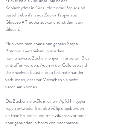
Zucker ist die Cellulose. Sie ist das 
Kohlenhydrat in Gras, Holz oder Papier und 
besteht ebenfalls aus Zucker (sogar aus 
Glucose = Traubenzucker und ist damit ein 
Glucan)
.
Nun kann man aber einen ganzen Stapel 
Brennholz verspeisen, ohne dass 
nennenswerte Zuckermengen in unserem Blut 
eintreffen würden. Auch in der Cellulose sind 
die einzelnen Bausteine so fest miteinander 
verbunden, dass wir Menschen sie nicht 
verdauen können
.
Die Zuckermoleküle in einem Apfel hingegen 
liegen entweder frei, also völlig ungebunden 
als freie Fructose und freie Glucose vor oder 
aber gebunden in Form von Saccharose
.