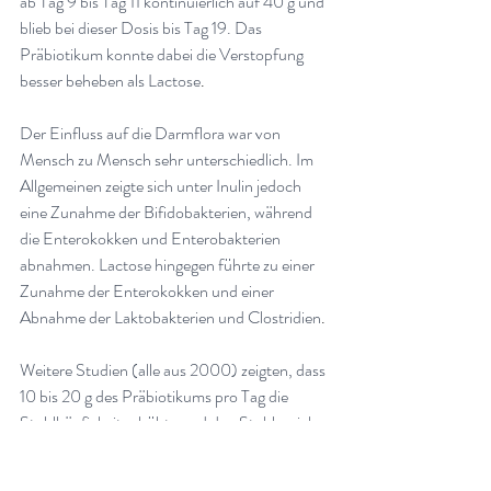
ab Tag 9 bis Tag 11 kontinuierlich auf 40 g und 
blieb bei dieser Dosis bis Tag 19. Das 
Präbiotikum konnte dabei die Verstopfung 
besser beheben als Lactose
.
Der Einfluss auf die Darmflora war von 
Mensch zu Mensch sehr unterschiedlich. Im 
Allgemeinen zeigte sich unter Inulin jedoch 
eine Zunahme der Bifidobakterien, während 
die Enterokokken und Enterobakterien 
abnahmen. Lactose hingegen führte zu einer 
Zunahme der Enterokokken und einer 
Abnahme der Laktobakterien und Clostridien
.
Weitere Studien (alle aus 2000) zeigten, dass 
10 bis 20 g des Präbiotikums pro Tag die 
Stuhlhäufigkeit erhöhte und den Stuhl weich 
werden liess. Zu Durchfall kam es jedoch 
nicht
.