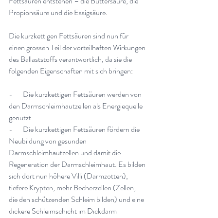
Fettsäuren entstehen – die Buttersäure, die 
Propionsäure und die Essigsäure
.
Die kurzkettigen Fettsäuren sind nun für 
einen grossen Teil der vorteilhaften Wirkungen 
des Ballaststoffs verantwortlich, da sie die 
folgenden Eigenschaften mit sich bringen
:
-       
Die kurzkettigen Fettsäuren werden von 
den Darmschleimhautzellen als Energiequelle 
genutzt
-       
Die kurzkettigen Fettsäuren fördern die 
Neubildung von gesunden 
Darmschleimhautzellen und damit die 
Regeneration der Darmschleimhaut. Es bilden 
sich dort nun höhere Villi (Darmzotten), 
tiefere Krypten, mehr Becherzellen (Zellen, 
die den schützenden Schleim bilden) und eine 
dickere Schleimschicht im Dickdarm