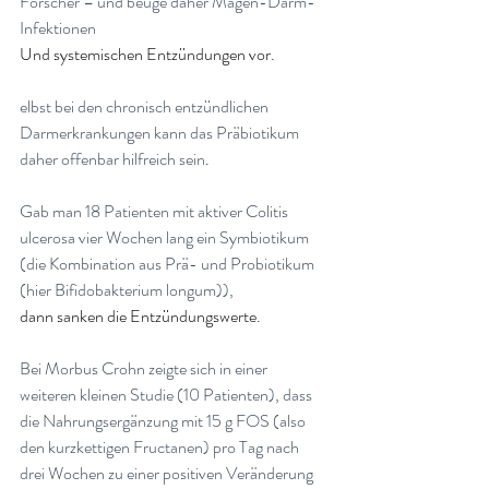
Forscher – und beuge daher Magen-Darm-
Infektionen
Und systemischen Entzündungen vor.
elbst bei den chronisch entzündlichen 
Darmerkrankungen kann das Präbiotikum 
daher offenbar hilfreich sein
.
Gab man 18 Patienten mit aktiver Colitis 
ulcerosa vier Wochen lang ein Symbiotikum 
(die Kombination aus Prä- und Probiotikum 
(hier Bifidobakterium longum)),
dann sanken die Entzündungswerte.
Bei Morbus Crohn zeigte sich in einer 
weiteren kleinen Studie (10 Patienten), dass 
die Nahrungsergänzung mit 15 g FOS (also 
den kurzkettigen Fructanen) pro Tag nach 
drei Wochen zu einer positiven Veränderung 