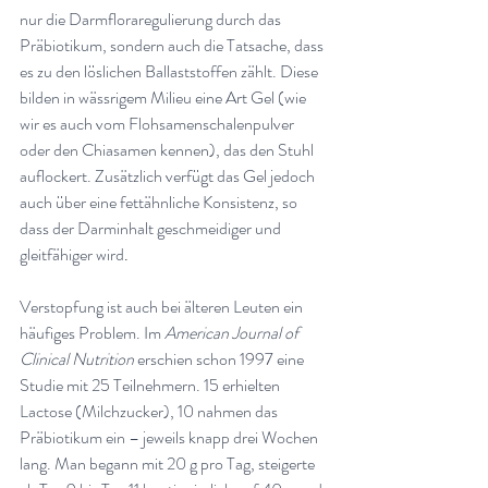
nur die Darmfloraregulierung durch das 
Präbiotikum, sondern auch die Tatsache, dass 
es zu den löslichen Ballaststoffen zählt. Diese 
bilden in wässrigem Milieu eine Art Gel (wie 
wir es auch vom Flohsamenschalenpulver 
oder den Chiasamen kennen), das den Stuhl 
auflockert. Zusätzlich verfügt das Gel jedoch 
auch über eine fettähnliche Konsistenz, so 
dass der Darminhalt geschmeidiger und 
gleitfähiger wird
.
Verstopfung ist auch bei älteren Leuten ein 
häufiges Problem. Im 
American Journal of 
Clinical Nutrition
 erschien schon 1997 eine 
Studie mit 25 Teilnehmern. 15 erhielten 
Lactose (Milchzucker), 10 nahmen das 
Präbiotikum ein – jeweils knapp drei Wochen 
lang. Man begann mit 20 g pro Tag, steigerte 