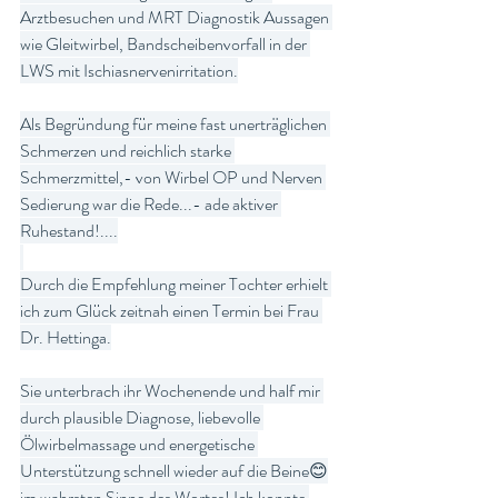
Arztbesuchen und MRT Diagnostik Aussagen 
wie Gleitwirbel, Bandscheibenvorfall in der 
LWS mit Ischiasnervenirritation.
Als Begründung für meine fast unerträglichen 
Schmerzen und reichlich starke 
Schmerzmittel,- von Wirbel OP und Nerven 
Sedierung war die Rede...- ade aktiver 
Ruhestand!....
Durch die Empfehlung meiner Tochter erhielt 
ich zum Glück zeitnah einen Termin bei Frau 
Dr. Hettinga.
Sie unterbrach ihr Wochenende und half mir 
durch plausible Diagnose, liebevolle 
Ölwirbelmassage und energetische 
Unterstützung schnell wieder auf die Beine😊
im wahrsten Sinne des Wortes! Ich konnte 