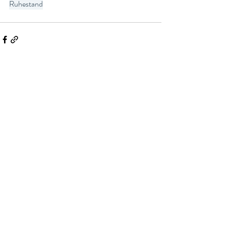
Ruhestand
Aktuelle Beiträge
Alle ansehen