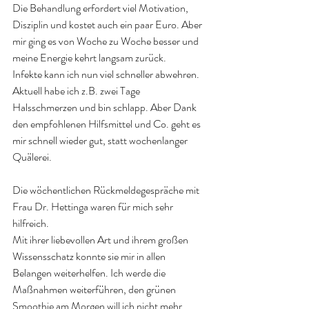
Die Behandlung erfordert viel Motivation, 
Disziplin und kostet auch ein paar Euro. Aber 
mir ging es von Woche zu Woche besser und 
meine Energie kehrt langsam zurück. 
Infekte kann ich nun viel schneller abwehren. 
Aktuell habe ich z.B. zwei Tage 
Halsschmerzen und bin schlapp. Aber Dank 
den empfohlenen Hilfsmittel und Co. geht es 
mir schnell wieder gut, statt wochenlanger 
Quälerei. 
Die wöchentlichen Rückmeldegespräche mit 
Frau Dr. Hettinga waren für mich sehr 
hilfreich. 
Mit ihrer liebevollen Art und ihrem großen 
Wissensschatz konnte sie mir in allen 
Belangen weiterhelfen. Ich werde die 
Maßnahmen weiterführen, den grünen 
Smoothie am Morgen will ich nicht mehr 