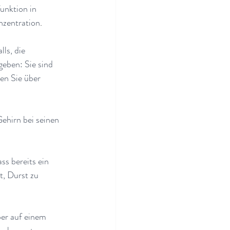
unktion in 
nzentration
.
ls, die 
eben: Sie sind 
en Sie über 
ehirn bei seinen 
s bereits ein 
t, Durst zu 
.
ber auf einem 