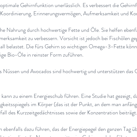
e optimale Gehirnfunktion unerlässlich. Es verbessert die Gehirnf
n Koordinierung, Erinnerungsvermögen, Aufmerksamkeit und Ko
che Nahrung durch hochwertige Fette und Öle. Sie helfen ebenfal
rksamkeit zu verbessern. Vorsicht ist jedoch bei Fischölen geg
all belastet. Die fürs Gehirn so wichtigen Omega-3-Fette könn
ge Bio-Öle in reinster Form zuführen
.
s Nüssen und Avocados sind hochwertig und unterstützen das G
kann zu einem Energieschub führen. Eine Studie hat gezeigt, das
igkeitsspiegels im Körper (das ist der Punkt, an dem man anfäng
all des Kurzzeitgedächtnisses sowie der Konzentration beiträgt
n ebenfalls dazu führen, das der Energiepegel den ganzen Tag ü