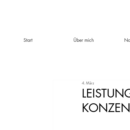
Start
Über mich
Na
4. März
LEISTUN
KONZENT