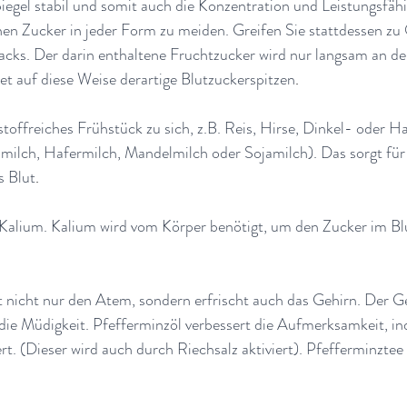
egel stabil und somit auch die Konzentration und Leistungsfähi
reinen Zucker in jeder Form zu meiden. Greifen Sie stattdessen zu
cks. Der darin enthaltene Fruchtzucker wird nur langsam an den
t auf diese Weise derartige Blutzuckerspitzen
.
toffreiches Frühstück zu sich, z.B. Reis, Hirse, Dinkel- oder H
smilch, Hafermilch, Mandelmilch oder Sojamilch). Das sorgt für
s Blut
.
 Kalium. Kalium wird vom Körper benötigt, um den Zucker im Blu
t nicht nur den Atem, sondern erfrischt auch das Gehirn. Der G
 die Müdigkeit. Pfefferminzöl verbessert die Aufmerksamkeit, i
t. (Dieser wird auch durch Riechsalz aktiviert). Pfefferminztee i