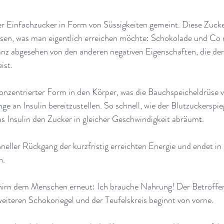
der Einfachzucker in Form von Süssigkeiten gemeint. Diese Zuck
ssen, was man eigentlich erreichen möchte: Schokolade und C
anz abgesehen von den anderen negativen Eigenschaften, die der
ist
.
onzentrierter Form in den Körper, was die Bauchspeicheldrüse ve
an Insulin bereitzustellen. So schnell, wie der Blutzuckerspiege
as Insulin den Zucker in gleicher Geschwindigkeit abräum
t.
hneller Rückgang der kurzfristig erreichten Energie und endet in
n
.
ehirn dem Menschen erneut: Ich brauche Nahrung! Der Betroffen
eiteren Schokoriegel und der Teufelskreis beginnt von vorne
.