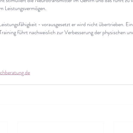
cht stimuliert die Neurotransmitter im Gehirn und das führt zu v
m Leistungsvermögen
.
eistungsfähigkeit - vorausgesetzt er wird nicht übertrieben. Ein
 Training führt nachweislich zur Verbesserung der physischen u
chberatung.de