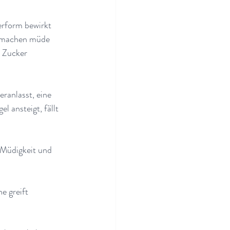
erform bewirkt 
o machen müde 
 Zucker 
ranlasst, eine 
l ansteigt, fällt 
 Müdigkeit und 
e greift 