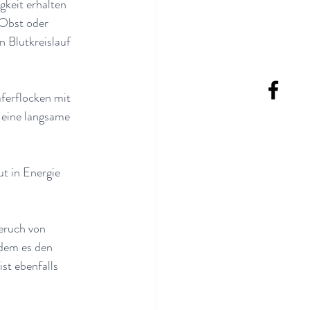
gkeit erhalten 
 Obst oder 
 Blutkreislauf 
aferflocken mit 
 eine langsame 
t in Energie 
eruch von 
ndem es den 
st ebenfalls 