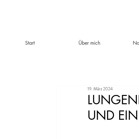
Start
Über mich
Na
19. März 2024
LUNGENR
UND EI