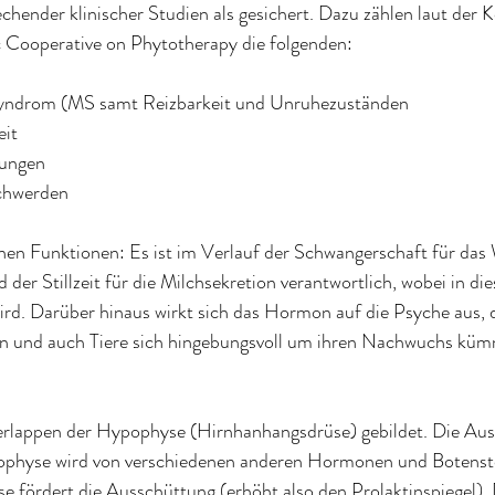
chender klinischer Studien als gesichert. Dazu zählen laut der
c Cooperative on Phytotherapy die folgenden:
s Syndrom (MS samt Reizbarkeit und Unruhezuständen
eit
rungen
schwerden
chen Funktionen: Es ist im Verlauf der Schwangerschaft für da
der Stillzeit für die Milchsekretion verantwortlich, wobei in die
rd. Darüber hinaus wirkt sich das Hormon auf die Psyche aus, d
en und auch Tiere sich hingebungsvoll um ihren Nachwuchs kü
erlappen der Hypophyse (Hirnhanhangsdrüse) gebildet. Die Aus
ophyse wird von verschiedenen anderen Hormonen und Botenstof
se fördert die Ausschüttung (erhöht also den Prolaktinspiegel