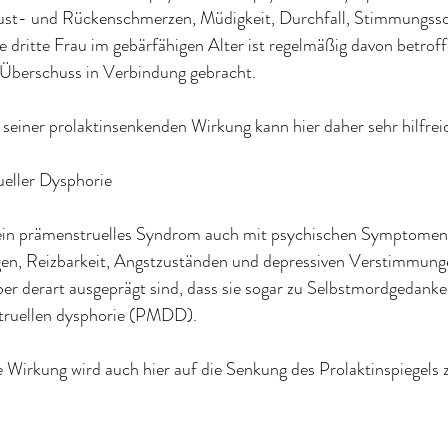
ust- und Rückenschmerzen, Müdigkeit, Durchfall, Stimmungss
e dritte Frau im gebärfähigen Alter ist regelmäßig davon betrof
-Überschuss in Verbindung gebracht.
einer prolaktinsenkenden Wirkung kann hier daher sehr hilfreic
eller Dysphorie
 ein prämenstruelles Syndrom auch mit psychischen Symptomen
, Reizbarkeit, Angstzuständen und depressiven Verstimmung
r derart ausgeprägt sind, dass sie sogar zu Selbstmordgedanken
truellen dysphorie (PMDD).
 Wirkung wird auch hier auf die Senkung des Prolaktinspiegels 