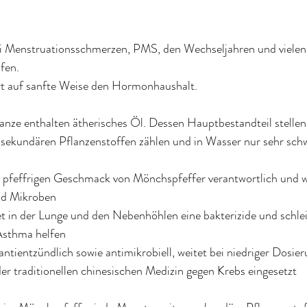
i Menstruationsschmerzen, PMS, den Wechseljahren und vielen 
fen.
ert auf sanfte Weise den Hormonhaushalt.
anze enthalten ätherisches Öl. Dessen Hauptbestandteil stellen
 sekundären Pflanzenstoffen zählen und in Wasser nur sehr schwe
den pfeffrigen Geschmack von Mönchspfeffer verantwortlich und w
nd Mikroben
ltet in der Lunge und den Nebenhöhlen eine bakterizide und schl
Asthma helfen
 antientzündlich sowie antimikrobiell, weitet bei niedriger Dosier
er traditionellen chinesischen Medizin gegen Krebs eingesetzt