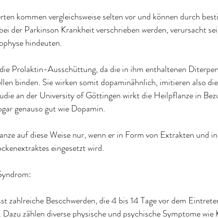
erten kommen vergleichsweise selten vor und können durch bes
bei der Parkinson Krankheit verschrieben werden, verursacht sei
ophyse hindeuten.
e Prolaktin-Ausschüttung, da die in ihm enthaltenen Diterpen
n binden. Sie wirken somit dopaminähnlich, imitieren also die
die an der University of Göttingen wirkt die Heilpflanze in Bezu
gar genauso gut wie Dopamin.
flanze auf diese Weise nur, wenn er in Form von Extrakten und i
ockenextraktes eingesetzt wird.
 Syndrom:
t zahlreiche Bescchwerden, die 4 bis 14 Tage vor dem Eintrete
. Dazu zählen diverse physische und psychische Symptome wie