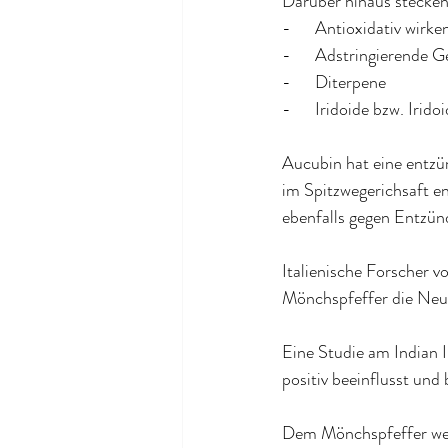
Darüber hinaus stecken
-      Antioxidativ wirk
-      Adstringierende G
-      Diterpene
-      Iridoide bzw. Iri
Aucubin hat eine entzü
im Spitzwegerichsaft en
ebenfalls gegen Entz
Italienische Forscher v
Mönchspfeffer die Neub
Eine Studie am Indian I
positiv beeinflusst und 
Dem Mönchspfeffer wer