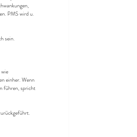
chwankungen, 
fen. PMS wird u. 
h sein.
 wie 
en einher. Wenn 
 führen, spricht 
zurückgeführt.