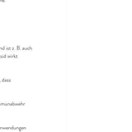
fe.
 ist z. B. auch 
id wirkt 
 dass 
.
 Immunabwehr 
 Anwendungen 