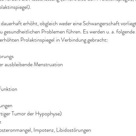
laktinspiegel).
 dauerhaft erhöht, obgleich weder eine Schwangerschaft vorliegt
s zu gesundheitlichen Problemen führen. Es werden u. a. folgend
erhöhten Prolaktinspiegel in Verbindung gebracht:
prungs
der ausbleibende Menstruation
rfunktion
kungen
tartiger Tumor der Hypophyse)
z
stosteronmangel, Impotenz, Libidostörungen