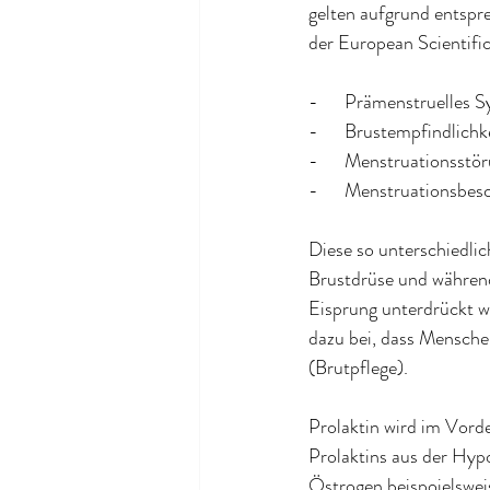
gelten aufgrund entspre
der European Scientifi
-      Prämenstruelle
-      Brustempfindlichk
-      Menstruationsstö
-      Menstruationsbe
Diese so unterschiedli
Brustdrüse und während 
Eisprung unterdrückt wi
dazu bei, dass Mensch
(Brutpflege).
Prolaktin wird im Vord
Prolaktins aus der Hyp
Östrogen beispoielswei