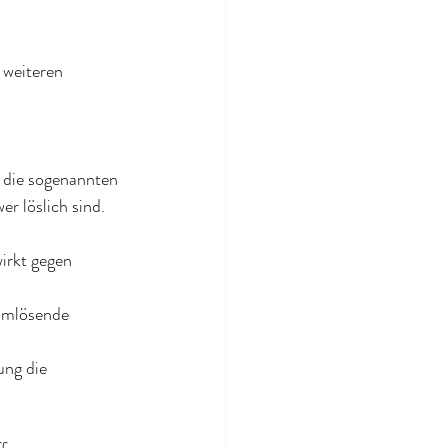
weiteren 
 die sogenannten 
r löslich sind. 
irkt gegen 
eimlösende 
ung die 