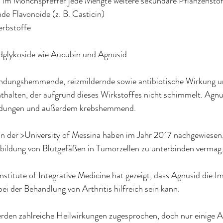
 im Mönchspfeffer jede Mengte weitere sekundäre Pflanzenstof
ende Flavonoide (z. B. Casticin)
erbstoffe
doidglykoside wie Aucubin und Agnusid
ndungshemmende, reizmildernde sowie antibiotische Wirkung und
thalten, der aufgrund dieses Wirkstoffes nicht schimmelt. Agnus
ündungen und außerdem krebshemmend.
on der >University of Messina haben im Jahr 2017 nachgewiesen,
ildung von Blutgefäßen in Tumorzellen zu unterbinden vermag
nstitute of Integrative Medicine hat gezeigt, dass Agnusid die
bei der Behandlung von Arthritis hilfreich sein kann.
den zahlreiche Heilwirkungen zugesprochen, doch nur einige