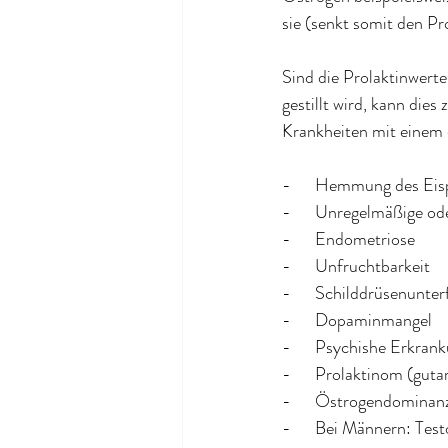
sie (senkt somit den Pro
Sind die Prolaktinwerte
gestillt wird, kann die
Krankheiten mit einem 
-      Hemmung des Eis
-      Unregelmäßige o
-      Endometriose
-      Unfruchtbarkeit
-      Schilddrüsenunte
-      Dopaminmangel
-      Psychishe Erkran
-      Prolaktinom (gu
-      Östrogendominan
-      Bei Männern: Te