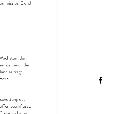
 Kommission E und 
s Wachstum der 
ser Zeit auch der 
ann es trägt 
mmern 
schüttung des 
fen beeinflusst. 
), Dopamin hemmt 