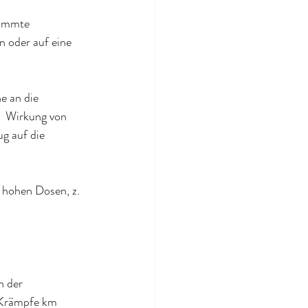
timmte 
n oder auf eine 
e an die 
  Wirkung von 
g auf die 
n hohen Dosen, z. 
n der 
 Krämpfe km 