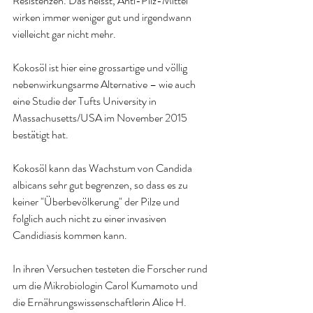
Resistenzen. Das heisst, Anti-Pilz-Mittel 
wirken immer weniger gut und irgendwann 
vielleicht gar nicht mehr
.
Kokosöl ist hier eine grossartige und völlig 
nebenwirkungsarme Alternative – wie auch 
eine Studie der 
Tufts University 
in 
Massachusetts/USA im November 2015 
bestätigt hat
.
Kokosöl 
kann das Wachstum von Candida 
albicans sehr gut begrenzen, so dass es zu 
keiner "Überbevölkerung" der Pilze und 
folglich auch nicht zu einer invasiven 
Candidiasis kommen kann
.
In ihren Versuchen testeten die Forscher rund 
um die Mikrobiologin Carol Kumamoto und 
die Ernährungswissenschaftlerin Alice H. 