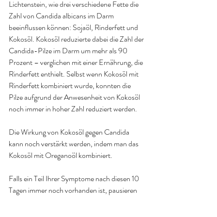
Lichtenstein, wie drei verschiedene Fette die 
Zahl von Candida albicans im Darm 
beeinflussen können: Sojaöl, Rinderfett und 
Kokosöl. Kokosöl reduzierte dabei die Zahl der 
Candida-Pilze im Darm um mehr als 90 
Prozent – verglichen mit einer Ernährung, die 
Rinderfett enthielt. Selbst wenn Kokosöl mit 
Rinderfett kombiniert wurde, konnten die 
Pilze aufgrund der Anwesenheit von Kokosöl 
noch immer in hoher Zahl reduziert werde
n.
Die Wirkung von Kokosöl gegen Candida 
kann noch verstärkt werden, indem man das 
Kokosöl mit Oreganoöl kombiniert. 
Falls ein Teil Ihrer Symptome nach diesen 10 
Tagen immer noch vorhanden ist, pausieren 
Sie 2 Tage und starten dann mit einem 
weiteren Einnahmezyklus von 10 Tagen. 