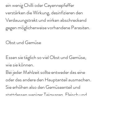
ein wenig Chilli oder Cayennepfeffer 
verstärken die Wirkung, desinfizieren den 
Verdauungstrakt und wirken abschreckend 
gegen möglicherweise vorhandene Parasiten.
Obst und Gemüse
Essen sie täglich so viel Obst und Gemüse, 
wie sie können.
Bei jeder Mahlzeit sollte entweder das eine 
oder das andere den Hauptanteil ausmachen.
Sie erhöhen also den Gemüseanteil und 
stattdessen weniger Teigwaren, Fleisch und 
Kartoffeln essen.
Bei Verstopfung besonders geeignete Früchte 
sind:
Äpfel, Orangen, Kakis, Guaven und Birnen. 