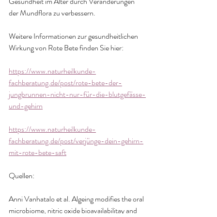
Gesundheit im Alter durch Veränderungen 
der Mundflora zu verbessern.
Weitere Informationen zur gesundheitlichen 
Wirkung von Rote Bete finden Sie hier:
https://www.naturheilkunde-
fachberatung.de/post/rote-bete-der-
jungbrunnen-nicht-nur-für-die-blutgefässe-
und-gehirn
https://www.naturheilkunde-
fachberatung.de/post/verjünge-dein-gehirn-
mit-rote-bete-saft
Quellen:
Anni Vanhatalo et al. Algeing modifies the oral 
microbiome, nitric oxide bioavailabilitay and 