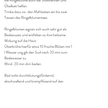
die Ringelblume auch bei Sodbrennen und 
Übelkeit helfen.
Trinke dazu zw. den Mahlzeiten ein bis zwei 
Tassen des Ringelblumentees.
Ringelblumen eignen sich auch sehr gut als 
Badezusatz und entfalten so ihre heilsame 
Wirkung auf die Haut.
Überbrühe hierfür etwa 10 frische Blüten mit 1 
l Wasser ung gib den Sud nach 20 min zum 
Badewasser zu.
Mind. 20 min drin baden.
Bad wirkt durchblutungsfördernd, 
abschwellend und krampflösend auf den 
Körper, bringt Abhilfe bei gereiztem Haut.
Ekzeme, Hautentzündungen und Juckreiz 
können ebenfalls mit einem Aufguss aus 
Ringelblumen gelindert werden.