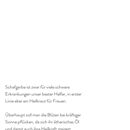
Schafgarbe ist zwar für viele schwere 
Erkrankungen unser bester Helfer, in erster 
Linie aber ein Heilkraut für Frauen.
Überhaupt soll man die Blüten bei kräftiger 
Sonne pflücken, da sich ihr ätherisches Öl 
und damit auch ihre Heilkraft steigert.