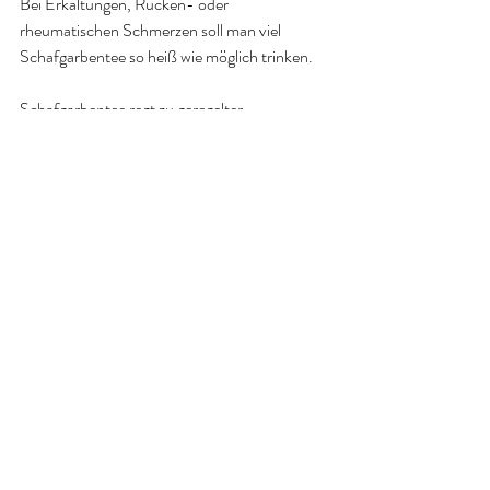
Bei Erkältungen, Rücken- oder 
rheumatischen Schmerzen soll man viel 
Schafgarbentee so heiß wie möglich trinken.
Schafgarbentee regt zu geregelter 
Nierentätigkeit an, behebt Appetitlosigkeit, 
beseitigt Blähungen und Magenkrämpfe, 
Störungen der Leber, Entzündungen des 
Magen-Darmtraktes, steigert die 
Darmdrüsentätigkeit und sorgt somit für 
einen geregelten Stuhlgang.
Da er auch bei Kreislaufstörungen und 
Gefäßkrämpfen bestens hilft, kann man ihn 
bei Angina pectoris nur wärmstens empfehlen.
Der unangenehme Juckreiz in der Scheide 
wird durch Waschungen und Sitzbäder mit 
Schafgerbenabsud beseitigt.