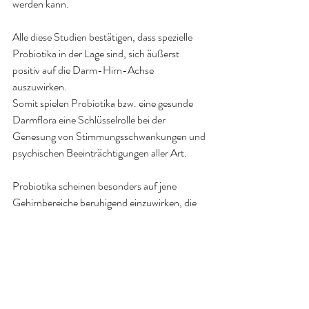
werden kann.
Alle diese Studien bestätigen, dass spezielle 
Probiotika in der Lage sind, sich äußerst 
positiv auf die Darm-Hirn-Achse 
auszuwirken.
Somit spielen Probiotika bzw. eine gesunde 
Darmflora eine Schlüsselrolle bei der 
Genesung von Stimmungsschwankungen und 
psychischen Beeinträchtigungen aller Art.
Probiotika scheinen besonders auf jene 
Gehirnbereiche beruhigend einzuwirken, die 
mit Stress, Angst und Depressionen in 
Zusammenhang stehen, so dass sie einer 
Ausschüttung von Stresshormonen 
vorbeugen können.
Man konnte sogar beobachten, dass 