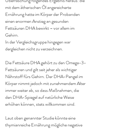
Überraschung folgendes Ergebnis heraus: die 
mit dem ätherischen Öl angereicherte 
Ernährung hatte im Körper der Probanden 
einen enormen Anstieg an gesunden 
Fettsäuren DHA bewirkt – vor allem im 
Gehirn.
In der Vergleichsgruppe hingegen war 
dergleichen nicht zu verzeichnen.
Die Fettsäure DHA gehört zu den Omega-3-
Fettsäuren und gilt seit jeher als wichtiger 
Nährstoff fürs Gehirn. Der DHA-Pengel im 
Körper nimmt jedoch mit zunehmendem Alter 
immer weiter ab, so dass Maßnahmen, die 
den DHA-Spiegel auf natürliche Weise 
erhöhen können, stets willkommen sind.
Laut oben genannter Studie könnte eine 
thymianreiche Ernährung mögliche negative 