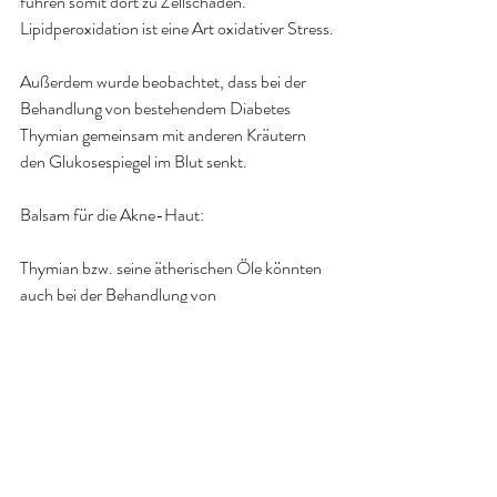
führen somit dort zu Zellschäden. 
Lipidperoxidation ist eine Art oxidativer Stress.
Außerdem wurde beobachtet, dass bei der 
Behandlung von bestehendem Diabetes 
Thymian gemeinsam mit anderen Kräutern 
den Glukosespiegel im Blut senkt.
Balsam für die Akne-Haut:
Thymian bzw. seine ätherischen Öle könnten 
auch bei der Behandlung von 
Hautkrankheiten, speziell von Akne eingesetzt 
werden. Bei der Entwicklung verschiedener 
Akne-Mittel testeten Forscher 
unterschiedliche Tinkturen aus Myrrhe, 
Ringelblume und Thymian auf ihre Wirkung 
gegenüber Propionibacterium acnes – einer 
Bakterienart, die als Mitauslöser von Akne gilt.