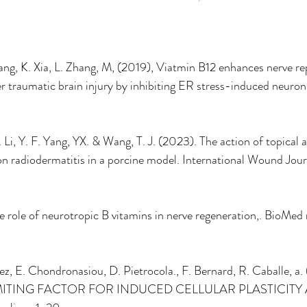
hang, K. Xia, L. Zhang, M, (2019), Viatmin B12 enhances nerve re
er traumatic brain injury by inhibiting ER stress-induced neuron 
Li, Y. F. Yang, YX. & Wang, T. J. (2023). The action of topical a
n radiodermatitis in a porcine model. International Wound Jour
he role of neurotropic B vitamins in nerve regeneration,. BioMed 
, E. Chondronasiou, D. Pietrocola., F. Bernard, R. Caballe, a.
LIMITING FACTOR FOR INDUCED CELLULAR PLASTICITY 