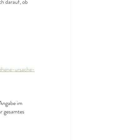
h darauf, ob 
sehene-ursache-
 Angabe im 
r gesamtes 