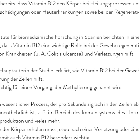
bereits, dass Vitamin B12 den Körper bei Heilungsprozessen unte
schädigungen oder Hauterkrankungen sowie bei der Regenerati
ituts für biomedizinische Forschung in Spanien berichten in ei
l, dass Vitamin B12 eine wichtige Rolle bei der Geweberegenerati
on Krankheiten (u. A. Colitis ulcerosa) und Verletzungen hilft.
Hauptautorin der Studie, erklärt, wie Vitamin B12 bei der Gewe
ng der Zellen hilft.
chtig für einen Vorgang, der Methylierung genannt wird.
n wesentlicher Prozess, der pro Sekunde zigfach in den Zellen ab
unentbehrlich ist, z. B. im Bereich des Immunsystems, des Hor
eproduktion und vieles mehr.
h der Körper erholen muss, etwa nach einer Verletzung oder eine
amit auch Vitamin B12 besonders wichtig.