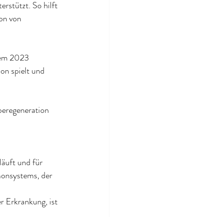
rstützt. So hilft 
on von 
nem 2023 
on spielt und 
beregeneration 
läuft und für 
monsystems, der 
r Erkrankung, ist 