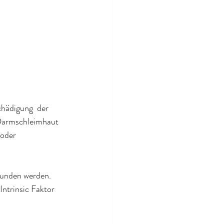
chädigung  der 
Darmschleimhaut 
oder 
bunden werden.
ntrinsic Faktor 