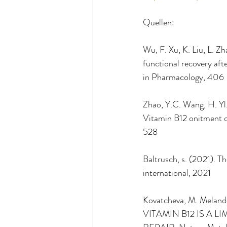
Quellen:
Wu, F. Xu, K. Liu, L. Z
functional recovery aft
in Pharmacology, 406
Zhao, Y.C. Wang, H. Yl. 
Vitamin B12 onitment o
528
Baltrusch, s. (2021). T
international, 2021
Kovatcheva, M. Melandez
VITAMIN B12 IS A 