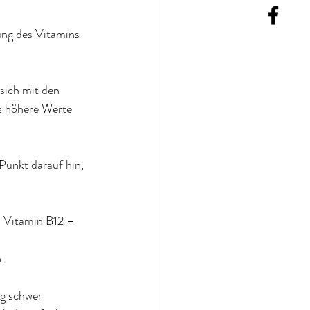
ung des Vitamins 
sich mit den 
s höhere Werte 
Punkt darauf hin, 
 Vitamin B12 – 
.
ig schwer 