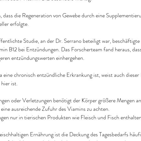
ich, dass die Regeneration von Gewebe durch eine Supplementier
ller erfolgte.
entlichte Studie, an der Dr. Serrano beteiligt war, beschäftigte 
min B12 bei Entzündungen. Das Forscherteam fand heraus, das
geren entzündungswerten einhergehen.
a eine chronisch entzündliche Erkrankung ist, weist auch dieser 
hier ist.
ngen oder Verletzungen benötigt der Körper größere Mengen an
uf eine ausreichende Zufuhr des Viamins zu achten.
ngen nur in tierischen Produkten wie Fleisch und Fisch enthalten
leischhaltigen Ernährung ist die Deckung des Tagesbedarfs häuf