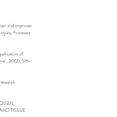
pair and improves 
injury, Frontiers 
pplication of 
nal , 20(2), 516-
research 
 (2023), 
AND TISSUE 