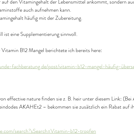
ur auf den Vitamingehalt der Lebensmittel ankommt, sondern auc
aminstoffe auch aufnehmen kann.
amingehalt häufig mit der Zubereitung.
l ist eine Supplementierung sinnvoll.
Vitamin B12 Mangel berichtete ich bereits here:
kunde-fachberatung.de/post/vitamin-b12-mangel-häufig-über
 effective nature finden sie z. B. heir unter diesem Link: (Bei
indodes AKAHEt2 – bekommen sie zusätzlich ein Rabat auf ih
de.com/search?sSearch=Vitamin-b12-tropfen