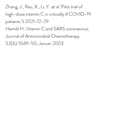
Zhang, J., Rao, X., Li, Y. 
et al.
 Pilot trial of 
high-dose vitamin C in critically ill COVID-19 
patients
 5 2021-12-29
Hemilä H, Vitamin C and SARS coronavirus, 
Journal of Antimicrobial Chemotherapy 
52(6):1049-50, Januar 200
3
Hemilä H et al., Vitamin C for preventing and 
treating the common cold, Cochrane 
Database Syst Rev. 2013 Jan 31;
(1):CD000980. doi: 
10.1002/14651858.CD000980.pub4
Kim H et al., Red ginseng and vitamin C 
increase immune cell activity and decrease 
lung inflammation induced by influenza A 
virus/H1N1 infection, J Pharm Pharmacol. 
2016 Mar;68(3):406-20. doi: 