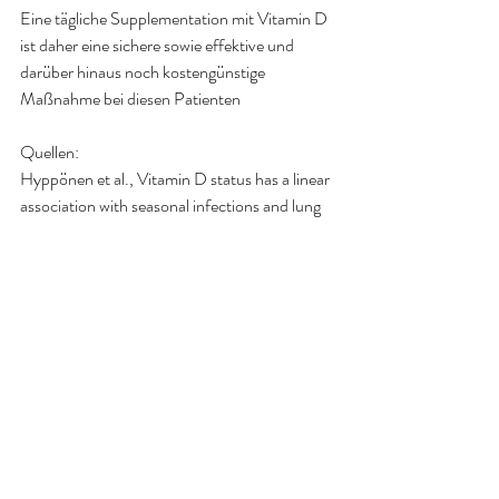
Eine tägliche Supplementation mit Vitamin D 
ist daher eine sichere sowie effektive und 
darüber hinaus noch kostengünstige 
Maßnahme bei diesen Patienten
Quellen:
Hyppönen et al., Vitamin D status has a linear 
association with seasonal infections and lung 
function in British adults, British Journal of 
Nutrition, 2011
Atul Gupta et al., Relationship Between 
Serum Vitamin D , Disease severity and 
Airway Remodeling in children with Asthma, 
Journal of Reaspríratory and Critical Care 
Medicine, September 8, 2011
Teutemacher H, Trötschler H, Reimling A, FÄ 