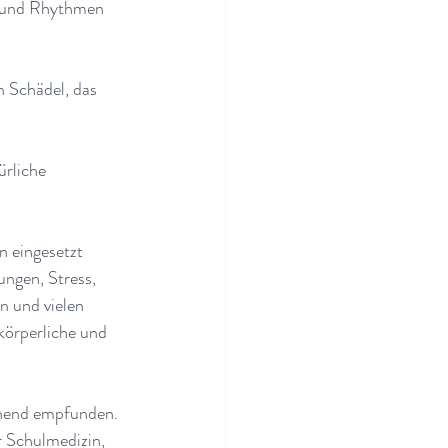
n und Rhythmen 
 Schädel, das 
rliche 
 eingesetzt 
ngen, Stress, 
 und vielen 
körperliche und 
nnend empfunden. 
r Schulmedizin, 