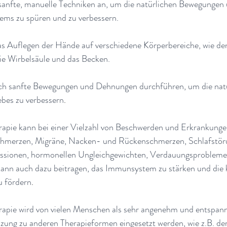
sanfte, manuelle Techniken an, um die natürlichen Bewegunge
tems zu spüren und zu verbessern.
as Auflegen der Hände auf verschiedene Körperbereiche, wie den
ie Wirbelsäule und das Becken.
ch sanfte Bewegungen und Dehnungen durchführen, um die natü
bes zu verbessern
.
rapie kann bei einer Vielzahl von Beschwerden und Erkrankungen
chmerzen, Migräne, Nacken- und Rückenschmerzen, Schlafstöru
ssionen, hormonellen Ungleichgewichten, Verdauungsproblemen
kann auch dazu beitragen, das Immunsystem zu stärken und die 
u fördern
.
rapie wird von vielen Menschen als sehr angenehm und entspa
nzung zu anderen Therapieformen eingesetzt werden, wie z.B. de