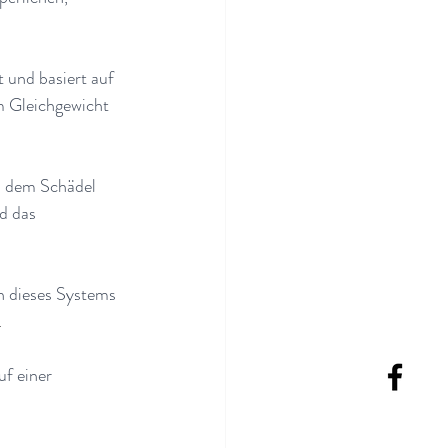
 und basiert auf 
im Gleichgewicht 
s dem Schädel 
d das 
n dieses Systems 
.
uf einer 