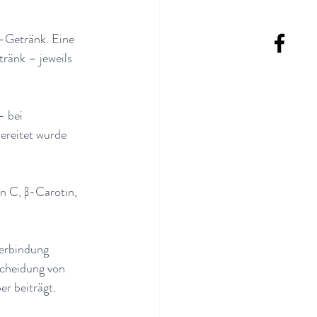
-Getränk. Eine 
ränk – jeweils 
– bei 
ereitet wurde 
n C, β-Carotin, 
erbindung 
scheidung von 
er beiträgt
.