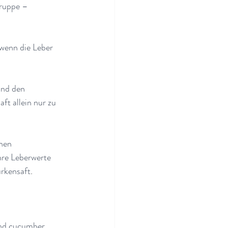
ruppe – 
wenn die Leber 
und den 
t allein nur zu 
hen 
ihre Leberwerte 
rkensaft
.
and cucumber 