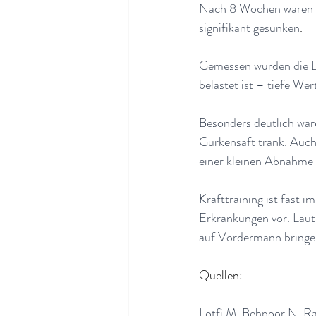
Nach 8 Wochen waren d
signifikant gesunken
.
Gemessen wurden die L
belastet ist – tiefe Wer
Besonders deutlich war
Gurkensaft trank. Auch
einer kleinen Abnahme 
Krafttraining ist fast i
Erkrankungen vor. Laut o
auf Vordermann bringe
Quellen:
Lotfi M, Behpoor N, Rah