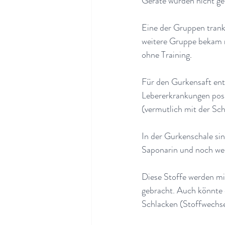
Geräte wurden nicht g
Eine der Gruppen trank
weitere Gruppe bekam n
ohne Training
.
Für den Gurkensaft ents
Lebererkrankungen posit
(vermutlich mit der Sc
In der Gurkenschale si
Saponarin und noch wei
Diese Stoffe werden m
gebracht. Auch könnte 
Schlacken (Stoffwechsel