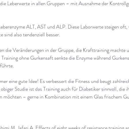
ie Leberwerte in allen Gruppen – mit Ausnahme der Kontrollg
eberenzyme ALT, AST und ALP. Diese Laborwerte steigen oft, 
te sind also tendenziell besser
.
en die Veränderungen in der Gruppe, die Krafttraining machte 
 Training ohne Gurkensaft senkte die Enzyme während Gurkensaf
führte
.
mmer eine gute Idee! Es verbessert die Fitness und beugt zahlreic
biger Studie ist das Training auch für Diabetiker sinnvoll, die 
n möchten – gerne in Kombination mit einem Glas frischem Gu
imi M, Jafari A. Effects of eight weeks of resistance training 