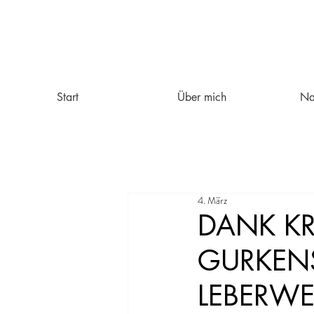
Start
Über mich
Na
4. März
DANK K
GURKENS
LEBERWE