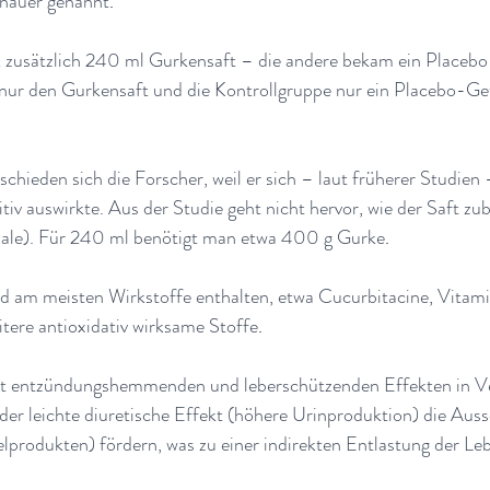
enauer genannt
.
 zusätzlich 240 ml Gurkensaft – die andere bekam ein Placebo
ur den Gurkensaft und die Kontrollgruppe nur ein Placebo-Get
chieden sich die Forscher, weil er sich – laut früherer Studien 
iv auswirkte. Aus der Studie geht nicht hervor, wie der Saft zub
hale). Für 240 ml benötigt man etwa 400 g Gurke
.
nd am meisten Wirkstoffe enthalten, etwa Cucurbitacine, Vitami
tere antioxidativ wirksame Stoffe
.
it entzündungshemmenden und leberschützenden Effekten in V
der leichte diuretische Effekt (höhere Urinproduktion) die Aus
produkten) fördern, was zu einer indirekten Entlastung der Leb