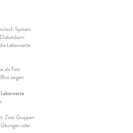
eislauf-System. 
Diabetikern 
die Leberwerte 
e als Fett 
Blut zeigen
.
e Leberwerte 
n.
lt: Zwei Gruppen 
e Übungen oder 