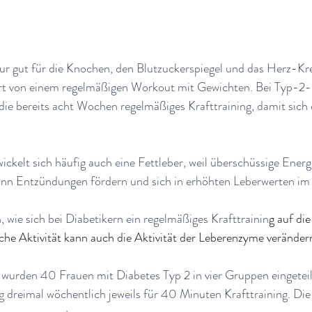
 nur gut für die Knochen, den Blutzuckerspiegel und das Herz-Kr
ert von einem regelmäßigen Workout mit Gewichten. Bei Typ-2-
die bereits acht Wochen regelmäßiges Krafttraining, damit sich 
ickelt sich häufig auch eine Fettleber, weil überschüssige Energi
kann Entzündungen fördern und sich in erhöhten Leberwerten im 
, wie sich bei Diabetikern ein regelmäßiges Krafttrainin
g auf di
che Aktivität kann auch die Aktivität der Leberenzyme veränder
 wurden 40 Frauen mit Diabetes Typ 2 in vier Gruppen eingetei
dreimal wöchentlich jeweils für 40 Minuten Krafttraining. Di