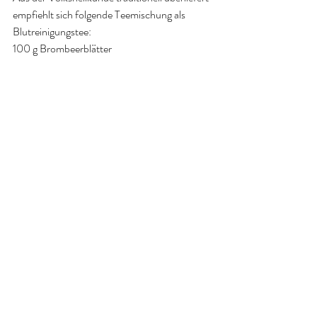
empfiehlt sich folgende Teemischung als
Blutreinigungstee:
100 g Brombeerblätter 
100 g Brennnesselblätter
50 g Holunderblätter
50 g Löwenzahnwurzel.
Wurzel als Tee gekocht, 1 TL auf eine Tasse 
Aufguss, 2-3 x täglich getrunken, helfen 
gegen Wassersucht.
Früchte am Abend gegessen, helfen gegen 
unruhigen Schlaf und Nervosität. 
Aktuelle Beiträge
Alle ansehen