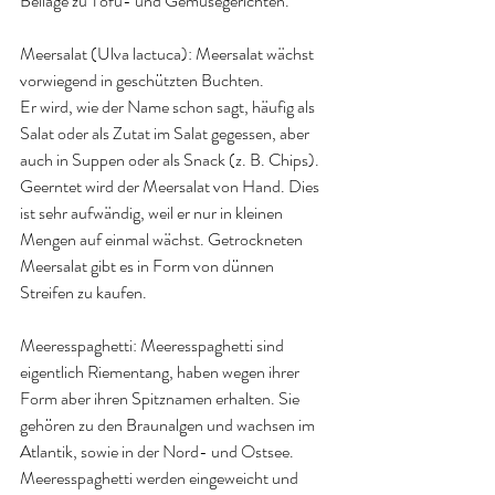
Beilage zu Tofu- und Gemüsegerichten
.
Meersalat (Ulva lactuca): 
Meersalat wächst 
vorwiegend in geschützten Buchten. 
Er wird, wie der Name schon sagt, häufig als 
Salat oder als Zutat im Salat gegessen, aber 
auch in Suppen oder als Snack (z. B. Chips). 
Geerntet wird der Meersalat von Hand. Dies 
ist sehr aufwändig, weil er nur in kleinen 
Mengen auf einmal wächst. Getrockneten 
Meersalat gibt es in Form von dünnen 
Streifen zu kaufen
.
Meeresspaghetti: 
Meeresspaghetti sind 
eigentlich Riementang, haben wegen ihrer 
Form aber ihren Spitznamen erhalten. Sie 
gehören zu den Braunalgen und wachsen im 
Atlantik, sowie in der Nord- und Ostsee. 
Meeresspaghetti werden eingeweicht und 