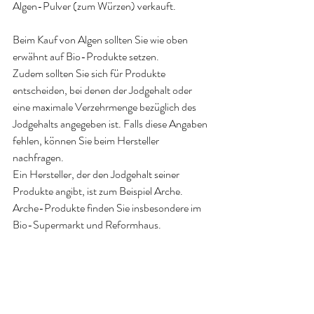
Algen-Pulver (zum Würzen) verkauft
.
Beim Kauf von Algen sollten Sie wie oben 
erwähnt auf Bio-Produkte setzen. 
Zudem sollten Sie sich für Produkte 
entscheiden, bei denen der Jodgehalt oder 
eine maximale Verzehrmenge bezüglich des 
Jodgehalts angegeben ist. Falls diese Angaben 
fehlen, können Sie beim Hersteller 
nachfragen. 
Ein Hersteller, der den Jodgehalt seiner 
Produkte angibt, ist zum Beispiel Arche. 
Arche-Produkte finden Sie insbesondere im 
Bio-Supermarkt und Reformhaus
.
Quellen:
Wells ML, Potin P, Craigie JS, et al. Algae as 
nutritional and functional food sources: 