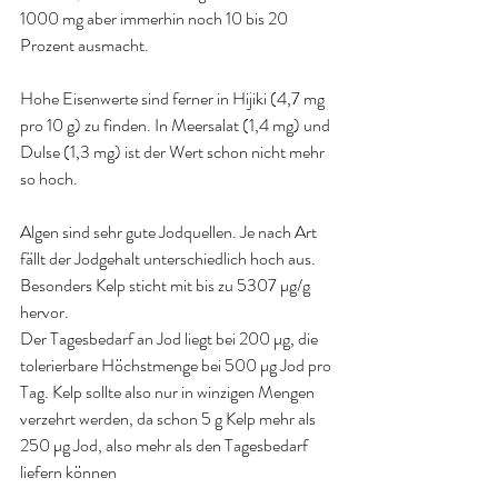
1000 mg aber immerhin noch 10 bis 20 
Prozent ausmacht
.
Hohe Eisenwerte sind ferner in Hijiki (4,7 mg 
pro 10 g) zu finden. In Meersalat (1,4 mg) und 
Dulse (1,3 mg) ist der Wert schon nicht mehr 
so hoch
.
Algen sind sehr gute Jodquellen. Je nach Art 
fällt der Jodgehalt unterschiedlich hoch aus. 
Besonders Kelp sticht mit bis zu 5307 µg/g 
hervor. 
Der Tagesbedarf an Jod liegt bei 200 µg, die 
tolerierbare Höchstmenge bei 500 µg
 Jod pro 
Tag. 
Kelp sollte also nur in winzigen Mengen 
verzehrt werden, da schon 5 g Kelp mehr als 
250 µg Jod, also mehr als den Tagesbedarf 
liefern können