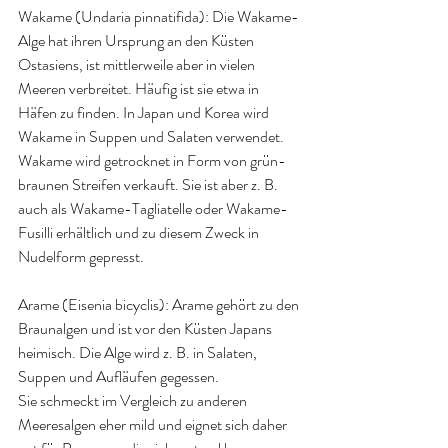
Wakame (Undaria pinnatifida): 
Die Wakame-
Alge hat ihren Ursprung an den Küsten 
Ostasiens, ist mittlerweile aber in vielen 
Meeren verbreitet. Häufig ist sie etwa in 
Häfen zu finden. In Japan und Korea wird 
Wakame in Suppen und Salaten verwendet. 
Wakame wird getrocknet in Form von grün-
braunen Streifen verkauft. Sie ist aber z. B. 
auch als Wakame-Tagliatelle oder Wakame-
Fusilli erhältlich und zu diesem Zweck in 
Nudelform gepresst
.
Arame (Eisenia bicyclis): 
Arame gehört zu den 
Braunalgen und ist vor den Küsten Japans 
heimisch. Die Alge wird z. B. in Salaten, 
Suppen und Aufläufen gegessen. 
Sie schmeckt im Vergleich zu anderen 
Meeresalgen eher mild und eignet sich daher 