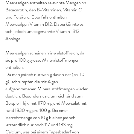
Meeresalgen enthalten relevante Mengen an 
Betacarotin, den B-Vitaminen, Vitamin C 
und Folsäure. Ebenfalls enthalten 
Meeresalgen Vitamin B12. Dabei könnte es 
sich jedoch um sogenannte Vitamin-B12-
Analoga
.
Meeresalgen scheinen mineralstoffreich, da 
sie pro 100 g grosse Mineralstoffmengen 
enthalten. 
Da man jedoch nur wenig davon isst (ca. 10 
g), schrumpfen die mit Algen 
aufgenommenen Mineralstoffmengen wieder 
deutlich. Besonders calciumreich sind zum 
Beispiel Hijiki mit 1170 mg und Meersalat mit 
rund 1830 mg pro 100 g. Bei einer 
Verzehrmenge von 10 g bleiben jedoch 
letztendlich nur noch 117 und 183 mg 
Calcium, was bei einem Tagesbedarf von 