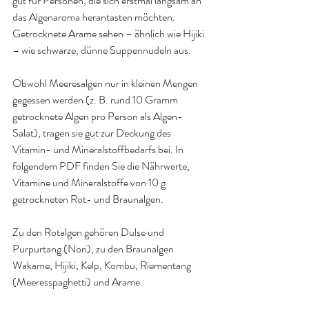
gut für Personen, die sich erstmal langsam an 
das Algenaroma herantasten möchten. 
Getrocknete Arame sehen – ähnlich wie Hijiki 
– wie schwarze, dünne Suppennudeln aus
.
Obwohl Meeresalgen nur in kleinen Mengen 
gegessen werden (z. B. rund 10 Gramm 
getrocknete Algen pro Person als Algen-
Salat), tragen sie gut zur Deckung des 
Vitamin- und Mineralstoffbedarfs bei. In 
folgendem PDF finden Sie die Nährwerte, 
Vitamine und Mineralstoffe von 10 g 
getrockneten Rot- und Braunalgen
.
Zu den Rotalgen gehören Dulse und 
Purpurtang (Nori), zu den Braunalgen 
Wakame, Hijiki, Kelp, Kombu, Riementang 
(Meeresspaghetti) und Arame. 