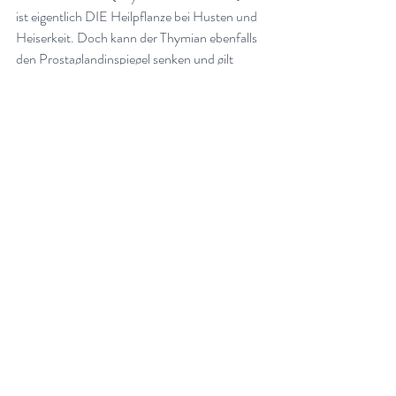
ist eigentlich DIE Heilpflanze bei Husten und 
Heiserkeit. Doch kann der Thymian ebenfalls 
den Prostaglandinspiegel senken und gilt 
daher auch als natürliches Hilfsmittel bei der 
primären Dysmenorrho
e.
Achten Sie generell auf Lebensmittel, die 
entwässernd und reinigend wirken, wie 
beispielsweise Früchte, Vollkornreis und 
Brennnesseltee. Verwenden Sie außerdem 
viel Petersilie. Dieses völlig unterschätzte 
Küchenkraut fördert die Durchblutung der 
Unterleibsorgane und führt so zu einer 
problemlosen Menstruation. Petersilie reinigt 
zudem das Blut, desinfiziert und entgiftet
.
Mönchspfeffer ist eine alte Heilpflanze, die 
sich auf zahlreiche hormonell bedingte 