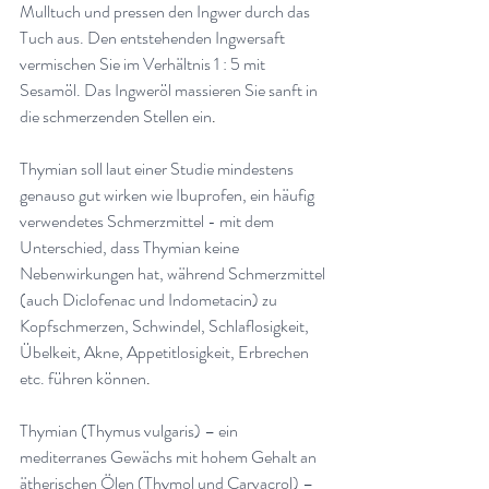
Mulltuch und pressen den Ingwer durch das 
Tuch aus. Den entstehenden Ingwersaft 
vermischen Sie im Verhältnis 1 : 5 mit 
Sesamöl. Das Ingweröl massieren Sie sanft in 
die schmerzenden Stellen ein
.
Thymian soll laut einer Studie mindestens 
genauso gut wirken wie Ibuprofen, ein häufig 
verwendetes Schmerzmittel - mit dem 
Unterschied, dass Thymian keine 
Nebenwirkungen hat, während Schmerzmittel 
(auch Diclofenac und Indometacin) zu 
Kopfschmerzen, Schwindel, Schlaflosigkeit, 
Übelkeit, Akne, Appetitlosigkeit, Erbrechen 
etc. führen können
.
Thymian (Thymus vulgaris) – ein 
mediterranes Gewächs mit hohem Gehalt an 
ätherischen Ölen (Thymol und Carvacrol) – 