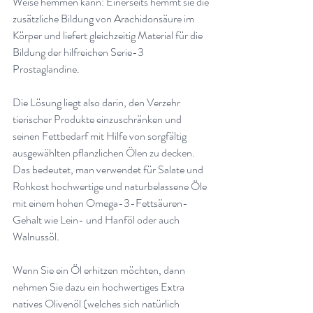
Weise hemmen kann: Einerseits hemmt sie die 
zusätzliche Bildung von Arachidonsäure im 
Körper und liefert gleichzeitig Material für die 
Bildung der hilfreichen Serie-3 
Prostaglandine
.
Die Lösung liegt also darin, den Verzehr 
tierischer Produkte einzuschränken und 
seinen Fettbedarf mit Hilfe von sorgfältig 
ausgewählten pflanzlichen Ölen zu decken. 
Das bedeutet, man verwendet für Salate und 
Rohkost hochwertige und naturbelassene Öle 
mit einem hohen Omega-3-Fettsäuren-
Gehalt wie Lein- und Hanföl oder auch 
Walnussöl
.
Wenn Sie ein Öl erhitzen möchten, dann 
nehmen Sie dazu ein hochwertiges Extra 
natives Olivenöl (welches sich natürlich 