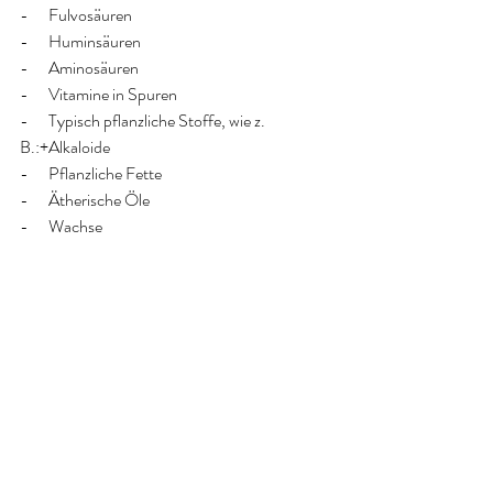
-      Fulvosäuren
-      Huminsäuren
-      Aminosäuren
-      Vitamine in Spuren
-      Typisch pflanzliche Stoffe, wie z. 
B.:+Alkaloide
-      Pflanzliche Fette
-      Ätherische Öle
-      Wachse
-      Polyphenole
Mumijo nimmt man 30 min. vor dem Essen 
ein.
Die Einnahme soll dem Körpergewicht und 
Krankheitsbild angepasst werden – bei Fragen 
können sie mich gerne kontaktieren.
Abstand Mumijo zu Medikamenten 2-3 
Stunden.