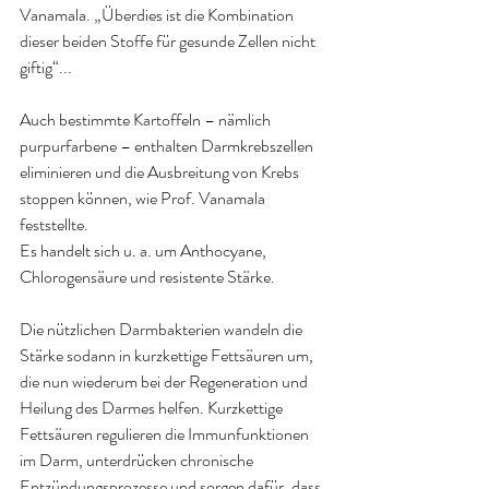
Vanamala. „Überdies ist die Kombination 
dieser beiden Stoffe für gesunde Zellen nicht 
giftig“...
Auch bestimmte Kartoffeln – nämlich 
purpurfarbene – enthalten Darmkrebszellen 
eliminieren und die Ausbreitung von Krebs 
stoppen können, wie Prof. Vanamala 
feststellte.
Es handelt sich u. a. um Anthocyane, 
Chlorogensäure und resistente Stärke.
Die nützlichen Darmbakterien wandeln die 
Stärke sodann in kurzkettige Fettsäuren um, 
die nun wiederum bei der Regeneration und 
Heilung des Darmes helfen. Kurzkettige 
Fettsäuren regulieren die Immunfunktionen 
im Darm, unterdrücken chronische 
Entzündungsprozesse und sorgen dafür, dass 