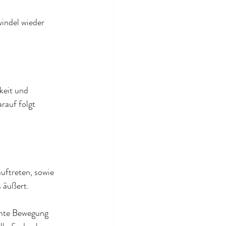
indel wieder 
keit und 
rauf folgt 
ftreten, sowie 
 äußert.
mmte Bewegung 