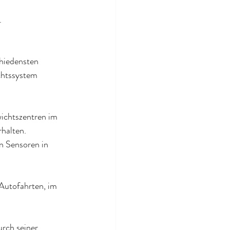
.
hiedensten 
chtssystem 
ichtszentren im 
halten.
 Sensoren in 
Autofahrten, im 
rch seiner 