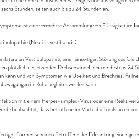
 betroffene ohne ein auslösendes Ereignis und aus völligem Woh
d sechs Stunden, selten auch bis zu 24 Stunden an.
Symptome ist eine vermehrte Ansammlung von Flüssigkeit im In
tibulopathie (Neuritis vestibularis)
nilateralen Vestibulopathie, einer einseitigen Störung des Glei
nen plötzlich einsetzenden Drehschwindel, der mindestens 24 St
n kann und von Symptomen wie Übelkeit und Brechreiz, Fallne
nbewegungen in Ruhe begleitet werden kann.
Infektion mit einem Herpes-simplex-Virus oder eine Reaktivieru
e beobachtet, dass betroffene im Vorfeld oftmals an einem I
ertigo-Formen scheinen Betroffene der Erkrankung einen geri