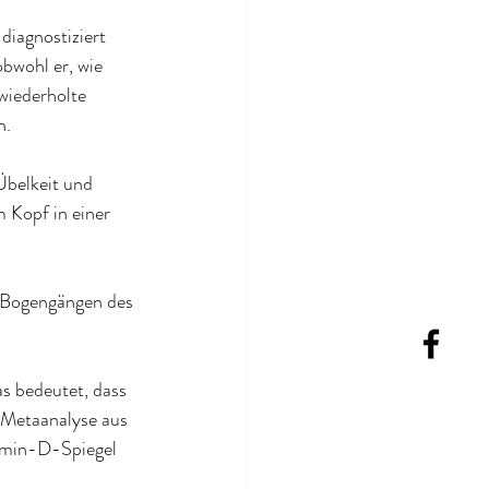
diagnostiziert 
bwohl er, wie 
wiederholte 
n.
belkeit und 
 Kopf in einer 
n Bogengängen des 
s bedeutet, dass 
 Metaanalyse aus 
tamin-D-Spiegel 