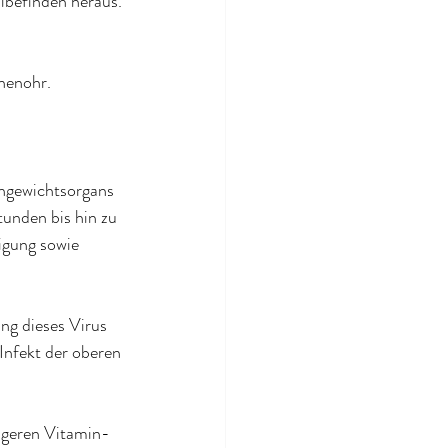
lbefinden heraus. 
nenohr.
chgewichtsorgans 
unden bis hin zu 
igung sowie 
ng dieses Virus 
nfekt der oberen 
ngeren Vitamin-