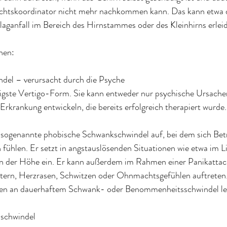
chtskoordinator nicht mehr nachkommen kann. Das kann etwa de
aganfall im Bereich des Hirnstammes oder des Kleinhirns erleid
hen:
indel – verursacht durch die Psyche
figste Vertigo-Form. Sie kann entweder nur psychische Ursache
 Erkrankung entwickeln, die bereits erfolgreich therapiert wurde.
r sogenannte phobische Schwankschwindel auf, bei dem sich Bet
ühlen. Er setzt in angstauslösenden Situationen wie etwa im Lift
 der Höhe ein. Er kann außerdem im Rahmen einer Panikatta
tern, Herzrasen, Schwitzen oder Ohnmachtsgefühlen auftrete
en an dauerhaftem Schwank- oder Benommenheitsschwindel le
sschwindel