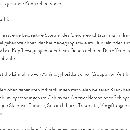
als gesunde Konrtrollpersonen.
pathie
hie ist eine beidseitige Störung des Gleichgewichtsorgans im Inn
l gekennzeichnet, der bei Bewegung sowie im Dunkeln oder au
schen Kopfbewegungen oder beim Gehen nehmen Betroffene ihr
nd wahr.
ist die Einnahme von Aminoglykosiden, einer Gruppe von Antibi
en oben genannten Erkrankungen mit vielen weiteren Krankheit
blutungsstörungen im Gehirn wie Arteriosklerose oder Schlagan
iple Sklerose, Tumore, Schädel-Hirn-Traumata, Vergiftungen s
n.
n es auch andere Gründe haben, wenn einem immer wieder schw