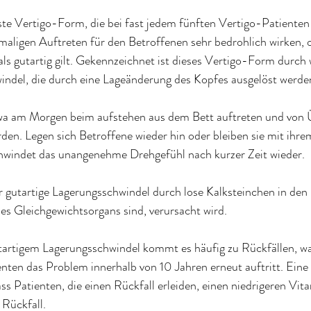
gste Vertigo-Form, die bei fast jedem fünften Vertigo-Patienten 
maligen Auftreten für den Betroffenen sehr bedrohlich wirken, o
ls gutartig gilt. Gekennzeichnet ist dieses Vertigo-Form durch 
ndel, die durch eine Lageänderung des Kopfes ausgelöst werde
wa am Morgen beim aufstehen aus dem Bett auftreten und von Ü
den. Legen sich Betroffene wieder hin oder bleiben sie mit ihrem
schwindet das unangenehme Drehgefühl nach kurzer Zeit wieder.
 gutartige Lagerungsschwindel durch lose Kalksteinchen in de
 des Gleichgewichtsorgans sind, verursacht wird.
tartigem Lagerungsschwindel kommt es häufig zu Rückfällen, wa
nten das Problem innerhalb von 10 Jahren erneut auftritt. Eine
ss Patienten, die einen Rückfall erleiden, einen niedrigeren Vi
 Rückfall.