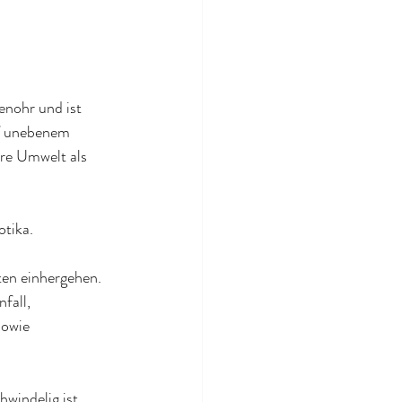
enohr und ist 
f unebenem 
e Umwelt als 
otika.
en einhergehen. 
fall, 
owie 
indelig ist. 