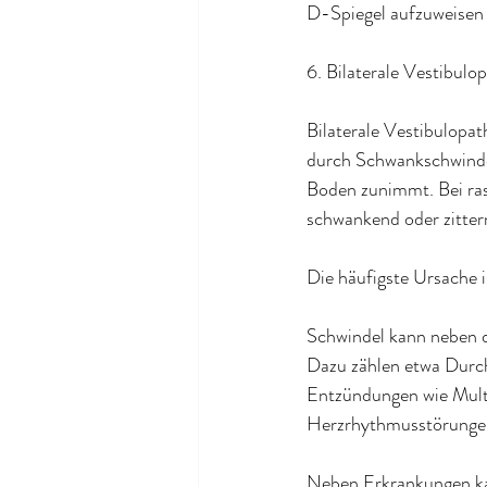
D-Spiegel aufzuweisen 
6. Bilaterale Vestibulo
Bilaterale Vestibulopat
durch Schwankschwinde
Boden zunimmt. Bei ra
schwankend oder zitter
Die häufigste Ursache 
Schwindel kann neben d
Dazu zählen etwa Durch
Entzündungen wie Mult
Herzrhythmusstörunge
Neben Erkrankungen kan