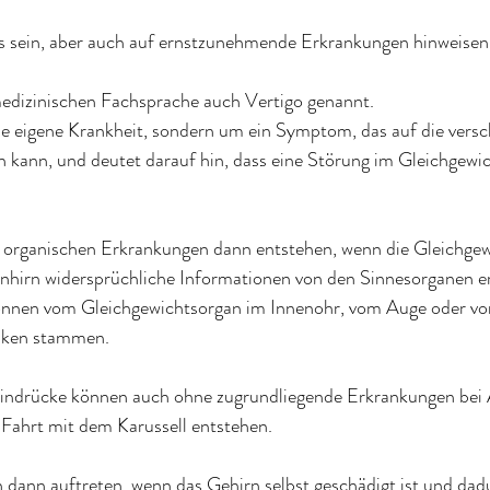
 sein, aber auch auf ernstzunehmende Erkrankungen hinweisen
medizinischen Fachsprache auch Vertigo genannt.
ne eigene Krankheit, sondern um ein Symptom, das auf die versc
 kann, und deutet darauf hin, dass eine Störung im Gleichgewi
organischen Erkrankungen dann entstehen, wenn die Gleichgew
hirn widersprüchliche Informationen von den Sinnesorganen er
önnen vom Gleichgewichtsorgan im Innenohr, vom Auge oder von
nken stammen.
indrücke können auch ohne zugrundliegende Erkrankungen bei 
 Fahrt mit dem Karussell entstehen.
dann auftreten, wenn das Gehirn selbst geschädigt ist und dadu