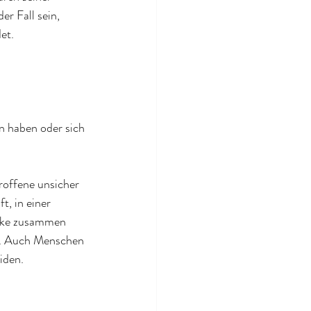
r Fall sein, 
et.
n haben oder sich 
roffene unsicher 
, in einer 
cke zusammen 
n. Auch Menschen 
iden.