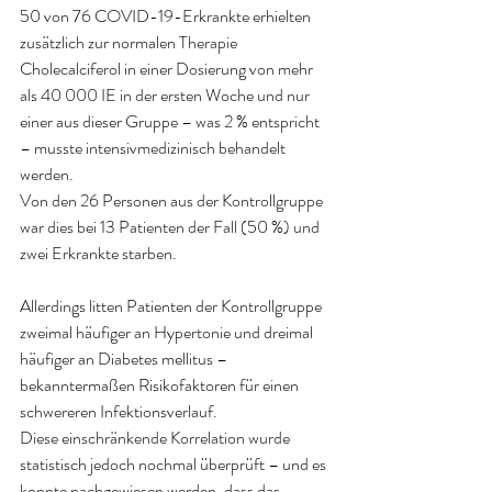
50 von 76 COVID-19-Erkrankte erhielten 
zusätzlich zur normalen Therapie 
Cholecalciferol in einer Dosierung von mehr 
als 40 000 IE in der ersten Woche und nur 
einer aus dieser Gruppe – was 2 % entspricht 
– musste intensivmedizinisch behandelt 
werden. 
Von den 26 Personen aus der Kontrollgruppe 
war dies bei 13 Patienten der Fall (50 %) und 
zwei Erkrankte starben. 
Allerdings litten Patienten der Kontrollgruppe 
zweimal häufiger an Hypertonie und dreimal 
häufiger an Diabetes mellitus – 
bekanntermaßen Risikofaktoren für einen 
schwereren Infektionsverlauf. 
Diese einschränkende Korrelation wurde 
statistisch jedoch nochmal überprüft – und es 
konnte nachgewiesen werden, dass das 