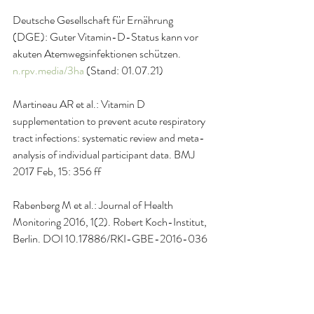
Deutsche Gesellschaft für Ernährung 
(DGE): Guter Vitamin-D-Status kann vor 
akuten Atemwegsinfektionen schützen.  
n.rpv.media/3ha
 (Stand: 01.07.21)
Martineau AR et al.: Vitamin D 
supplementation to prevent acute respiratory 
tract infections: systematic review and meta-
analysis of individual participant data. BMJ 
2017 Feb, 15: 356 ff
Rabenberg M et al.: Journal of Health 
Monitoring 2016, 1(2). Robert Koch-Institut, 
Berlin. DOI 10.17886/RKI-GBE-2016-036 
Biesalski HK: Vitamin D deficiency and co-
morbidities in COVID-19 patients – A fatal 
relationship? NFS Journal 2020 Aug, 20: 10–