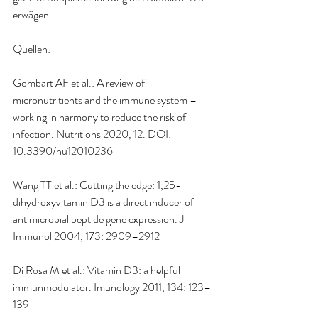
erwägen. 
Quellen:
Gombart AF et al.: A review of 
micronutritients and the immune system – 
working in harmony to reduce the risk of 
infection. Nutritions 2020, 12. DOI: 
10.3390/nu12010236
Wang TT et al.: Cutting the edge: 1,25-
dihydroxyvitamin D3 is a direct inducer of 
antimicrobial peptide gene expression. J 
Immunol 2004, 173: 2909–2912
Di Rosa M et al.: Vitamin D3: a helpful 
immunmodulator. Imunology 2011, 134: 123–
139