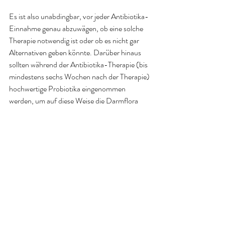
Es ist also unabdingbar, vor jeder Antibiotika-
Einnahme genau abzuwägen, ob eine solche 
Therapie notwendig ist oder ob es nicht gar 
Alternativen geben könnte. Darüber hinaus 
sollten während der Antibiotika-Therapie (bis 
mindestens sechs Wochen nach der Therapie) 
hochwertige Probiotika eingenommen 
werden, um auf diese Weise die Darmflora 
wieder zu regenerieren
.
Quellen:
Strom BL et al., Antibiotic Exposure and 
Juvenile Idiopathic Arthritis: A CaseControl 
Study, Pediatrics, Juli 2015
Blaser MJ et al., Metabolic and metagenomic 
outcomes from early-life pulsed antibiotic 