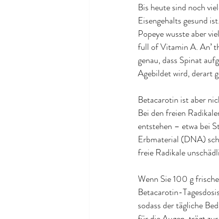
Bis heute sind noch vi
Eisengehalts gesund ist
Popeye wusste aber viel
full of Vitamin A. An’ 
genau, dass Spinat auf
A
gebildet wird, derart 
Betacarotin 
ist aber ni
Bei den freien Radikale
entstehen – etwa bei S
Erbmaterial (DNA) schäd
freie Radikale unschäd
Wenn Sie 100 g frische
Betacarotin-Tagesdosis
sodass der tägliche Bed
für die Augen, trägt z