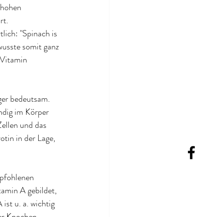
 hohen 
t. 
ich: "Spinach is 
wusste somit ganz 
Vitamin 
nger bedeutsam. 
ndig im Körper 
ellen und das 
tin in der Lage, 
pfohlenen 
amin A gebildet, 
st u. a. wichtig 
er Knochen, 