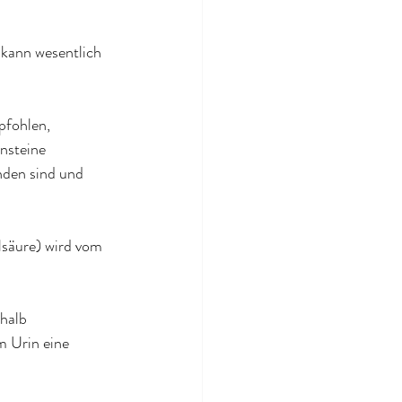
 kann wesentlich 
pfohlen, 
nsteine 
den sind und 
lsäure) wird vom 
halb 
m Urin eine 