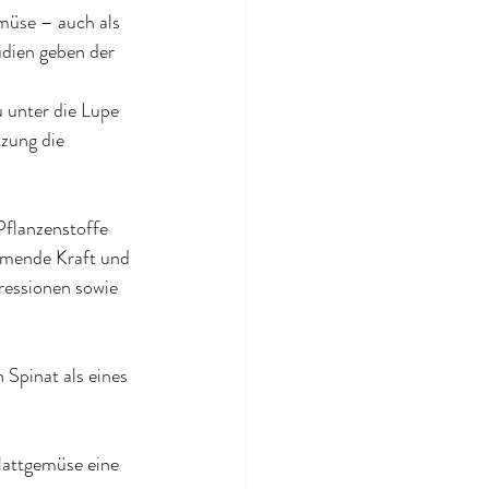
emüse – auch als 
dien geben der 
 unter die Lupe 
zung die 
Pflanzenstoffe 
mmende Kraft und 
ressionen sowie 
Spinat als eines 
Blattgemüse eine 