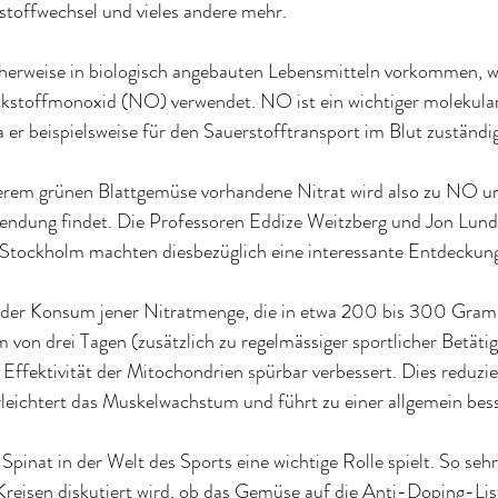
toffwechsel und vieles andere meh
r.
licherweise in biologisch angebauten Lebensmitteln vorkommen, 
ckstoffmonoxid (NO) verwendet. NO ist ein wichtiger molekular
er beispielsweise für den Sauerstofftransport im Blut zuständig
erem grünen Blattgemüse vorhandene Nitrat wird also zu NO u
endung findet. Die Professoren Eddize Weitzberg und Jon Lun
n Stockholm machten diesbezüglich eine interessante Entdeckun
 der Konsum jener Nitratmenge, die in etwa 200 bis 300 Gram
 von drei Tagen (zusätzlich zu regelmässiger sportlicher Betäti
ffektivität der Mitochondrien spürbar verbessert. Dies reduzie
rleichtert das Muskelwachstum und führt zu einer allgemein be
Spinat in der Welt des Sports eine wichtige Rolle spielt. So sehr
reisen diskutiert wird, ob das Gemüse auf die Anti-Doping-List