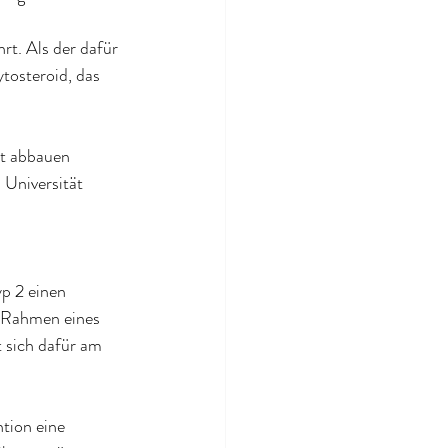
rt. Als der dafür 
tosteroid, das 
tt abbauen 
 Universität 
 
yp 2 einen 
m Rahmen eines 
 sich dafür am 
tion 
eine 