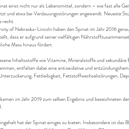
nat einst nicht nur als Lebensmittel, sondern – wie fast alle G
ätzt und etwa bei Verdauungsstörungen angewandt. Neueste Stu
 recht. 
rsity of Nebraska-Lincoln 
haben den Spinat im Jahr 2016 genau
llt, dass er aufgrund seiner vielfältigen Nährstoffzusammenset
liche Mass hinaus fördert
.
sene Inhaltsstoffe wie Vitamine, Mineralstoffe und sekundäre 
ammen, entfalten dabei eine antioxidative und entzündungshe
 Unterzuckerung, Fettleibigkeit, Fettstoffwechselstörungen, Dep
kamen im Jahr 2019 zum selben Ergebnis und bezeichneten den 
l
.
ngehalt hat der Spinat einiges zu bieten. Insbesondere ist das 