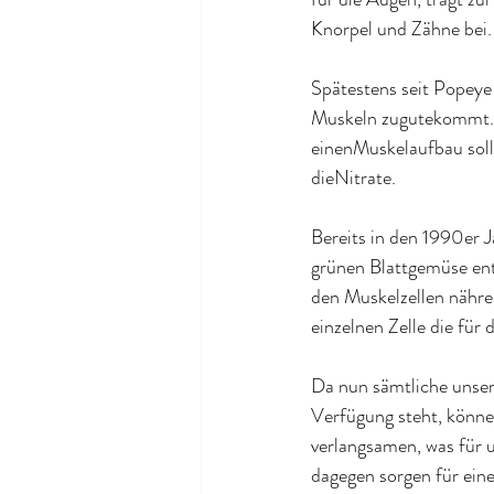
Knorpel und Zähne bei
.
Spätestens seit Popeye 
Muskeln zugutekommt. A
einen
Muskelaufbau 
sol
die
Nitrate.
Bereits in den 1990er J
grünen Blattgemüse enth
den Muskelzellen nähren
einzelnen Zelle die für 
Da nun sämtliche unser
Verfügung steht, könne
verlangsamen, was für u
dagegen sorgen für ein