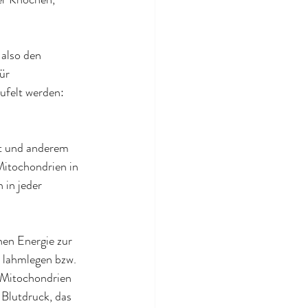
also den 
ür 
eufelt werden: 
at und anderem 
Mitochondrien in 
 in jeder 
en Energie zur 
 lahmlegen bzw. 
e Mitochondrien 
Blutdruck, das 