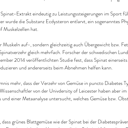
 Spinat-Extrakt eindeutig zu Leistungssteigerungen im Sport füh
er wurde die Substanz Ecdysteron entlarvt, ein sogenanntes Phy
uf Muskelzellen hat.
r Muskeln auf-, sondern gleichzeitig auch Übergewicht bzw. Fe
 Spinatverzehr gleich mehrfach. Forscher der schwedischen
 Lund
ptember 2014 veröffentlichten Studie fest, dass
 Spinat einerseits
eduzieren
 und andererseits beim Abnehmen helfen kann
.
eimnis mehr, dass der Verzehr von Gemüse in puncto
 Diabetes
 T
 Wissenschaftler von der Univdersity of Leicester haben aber i
 und einer Metaanalyse untersucht, welches Gemüse bzw. Obst
 dass grünes Blattgemüse wie der Spinat bei der
 Diabetespräven