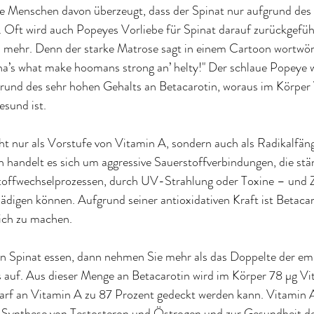
ele Menschen davon überzeugt, dass der Spinat nur aufgrund des
. Oft wird auch Popeyes Vorliebe für Spinat darauf zurückgeführ
 mehr. Denn der starke Matrose sagt in einem Cartoon wortwörtl
tha’s what make hoomans strong an’ helty!" Der schlaue Popeye 
grund des sehr hohen Gehalts an Betacarotin, woraus im Körper 
gesund ist
.
cht nur als Vorstufe von Vitamin A, sondern auch als Radikalfä
n handelt es sich um aggressive Sauerstoffverbindungen, die stä
toffwechselprozessen, durch UV-Strahlung oder Toxine – und Z
igen können. Aufgrund seiner antioxidativen Kraft ist Betacaro
lich zu machen
.
n Spinat essen, dann nehmen Sie mehr als das Doppelte der em
 auf. Aus dieser Menge an Betacarotin wird im Körper 78 µg Vit
arf an Vitamin A zu 87 Prozent gedeckt werden kann. Vitamin A i
ur Synthese von Testosteron und Östrogen und zur Gesundheit d