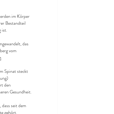
werden im Körper 
er Bestandteil 
 ist
.
mgewandelt, das 
dberg vom 
g
.
m Spinat steckt 
gung) 
rt den 
sseren Gesundheit
.
, dass seit dem 
e gehört. 