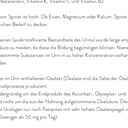
r Betacarotin, Vitamin K, Vitamin C und Vitamin B2.
 von Spinat ist hoch. Ob Eisen, Magnesium oder Kalium: Spinat
lichen Bedarf zu decken.
einen
 (auskristallisierte Bestandteile des Urins) wurde lange em
äure zu meiden, da diese die Bildung begünstigen können. Niere
estimmte Substanzen im Urin in zu hoher Konzentration vorhan
llen
.
es im Urin enthaltenen Oxalats (Oxalate sind die Salze der Oxa
selprozesse produziert. 
ordergründig um das Endprodukt des Ascorbat-, Glyoxylat- und 
nd nicht um die aus der Nahrung aufgenommene Oxalsäure. Des
en Urologen nur noch Patienten mit sehr hohem Oxalatspiegel i
 (weniger als 50 mg pro Tag)
.