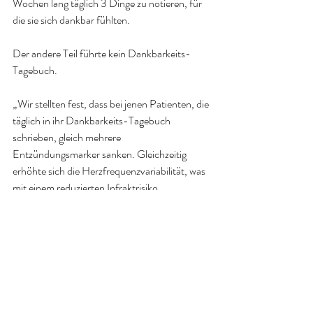
Wochen lang täglich 3 Dinge zu notieren, für 
die sie sich dankbar fühlten.
Der andere Teil führte kein Dankbarkeits-
Tagebuch.
„Wir stellten fest, dass bei jenen Patienten, die 
täglich in ihr Dankbarkeits-Tagebuch 
schrieben, gleich mehrere 
Entzündungsmarker sanken. Gleichzeitig 
erhöhte sich die Herzfrequenzvariabilität, was 
mit einem reduzierten Infraktrisiko 
gleichzusetzen ist“, erklärte Prof. Mills.
„Es scheint offensichtlich zu sein, dass ein 
dankbares Herz auch ein gesünderes Herz ist 
und dass ein Dankbarkeits-Tagebuch eine 
einfache Methode darstellt, die eigene 
Herzgesundheit zu verbessern“