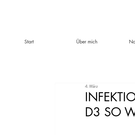
Start
Über mich
Na
4. März
INFEKTI
D3 SO W