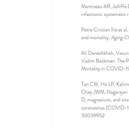
Martineau AR, Jolliffe 
infections: systematic 
Petre Cristian Ilie et a
and mortality, 
Aging Cl
Ali Daneshkhah, Vasun
Vadim Backman. The Po
Mortality in COVID-19
Tan CW, Ho LP, Kalimu
Chay JWM, Nagarajan C,
D, magnesium, and vit
coronavirus (COVID-1
33039952