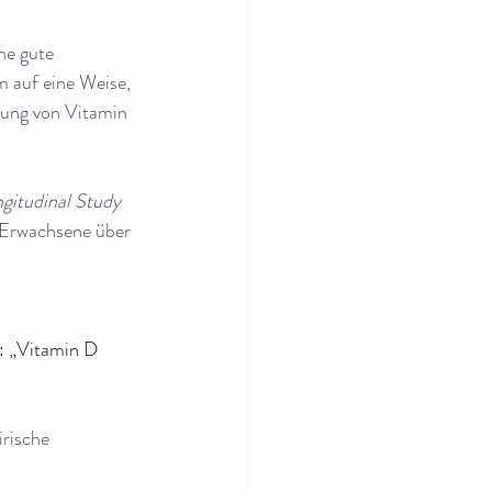
ne gute 
 auf eine Weise, 
tung von Vitamin 
ngitudinal Study 
 Erwachsene über 
: „Vitamin D 
rische 