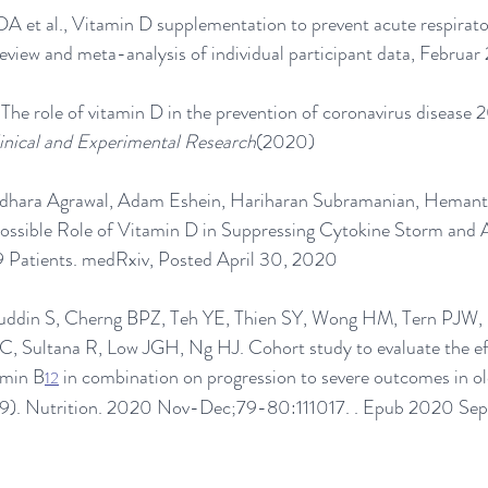
DA et al., Vitamin D supplementation to prevent acute respirato
review and meta-analysis of individual participant data, Februa
l, The role of vitamin D in the prevention of coronavirus disease 
inical and Experimental Research
(2020)
dhara Agrawal, Adam Eshein, Hariharan Subramanian, Hemant
ssible Role of Vitamin D in Suppressing Cytokine Storm and A
 Patients. medRxiv, Posted April 30, 2020
ddin S, Cherng BPZ, Teh YE, Thien SY, Wong HM, Tern PJW,
 Sultana R, Low JGH, Ng HJ. Cohort study to evaluate the eff
amin B
 in combination on progression to severe outcomes in ol
12
9). Nutrition. 2020 Nov-Dec;79-80:111017. . Epub 2020 Sep