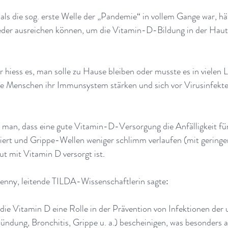
ls die sog. erste Welle der „Pandemie“ in vollem Gange war, hät
der ausreichen können, um die Vitamin-D-Bildung in der Haut
hiess es, man solle zu Hause bleiben oder musste es in vielen L
die Menschen ihr Immunsystem stärken und sich vor Virusinfekt
s man, dass eine gute Vitamin-D-Versorgung die Anfälligkeit für
ert und Grippe-Wellen weniger schlimm verlaufen (mit geringer
t mit Vitamin D versorgt ist
.
enny, leitende TILDA-Wissenschaftlerin sagte
:
 die Vitamin D eine Rolle in der Prävention von Infektionen der 
dung, Bronchitis, Grippe u. a.) bescheinigen, was besonders au