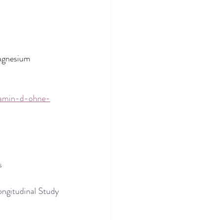
agnesium 
tamin-d-ohne-
s
ngitudinal Study 