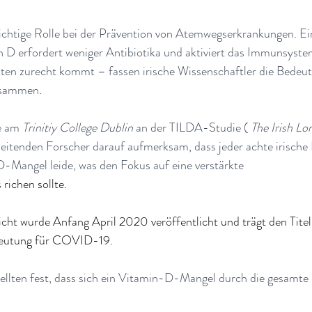
wichtige Rolle bei der Prävention von Atemwegserkrankungen. Ei
 D erfordert weniger Antibiotika und aktiviert das Immunsystem
ekten zurecht kommt – fassen irische Wissenschaftler die Bedeu
usammen
.
e am 
Trinitiy College Dublin
 an der TILDA-Studie ( 
The Irish Lo
beitenden Forscher darauf aufmerksam, dass jeder achte irische
Mangel leide, was den Fokus auf eine verstärkte
richen sollte.
cht wurde Anfang April 2020 veröffentlicht und trägt den Titel
edeutung für COVID-19.
llten fest, dass sich ein Vitamin-D-Mangel durch die gesamte i