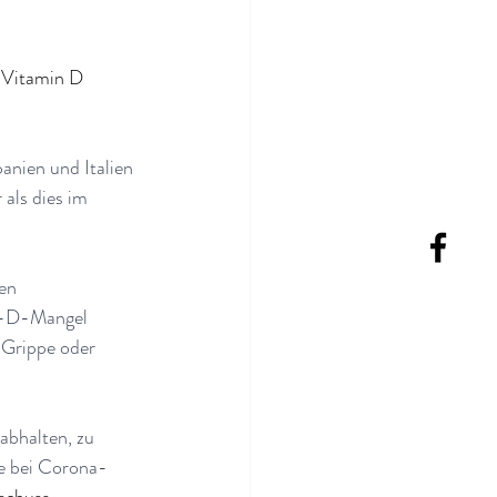
 Vitamin D 
nien und Italien 
als dies im 
en 
in-D-Mangel 
 Grippe oder 
abhalten, zu 
e bei Corona-