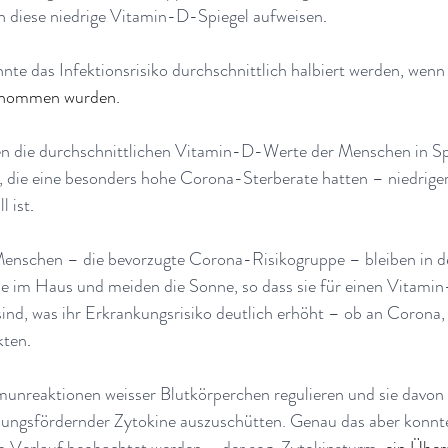
n diese niedrige Vitamin-D-Spiegel aufweisen
.
nnte das Infektionsrisiko durchschnittlich halbiert werden, wenn
genommen wurden.
gen die durchschnittlichen Vitamin-D-Werte der Menschen in Spa
, die eine besonders hohe Corona-Sterberate hatten – niedriger 
l ist
.
Menschen – die bevorzugte Corona-Risikogruppe – bleiben in d
e im Haus und meiden die Sonne, so dass sie für einen Vitam
sind, was ihr Erkrankungsrisiko deutlich erhöht – ob an Corona,
kten
.
unreaktionen weisser Blutkörperchen regulieren und sie davon 
ungsfördernder Zytokine auszuschütten. Genau das aber konnt