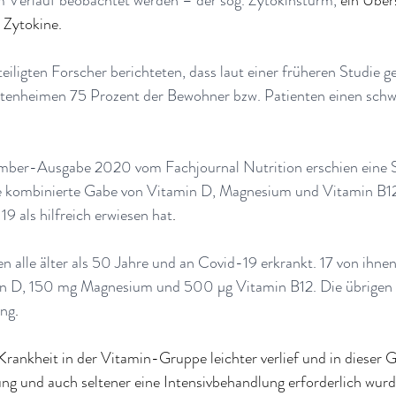
 Verlauf beobachtet werden – der sog. Zytokinsturm, 
ein Über
 Zytokine.
eiligten Forscher berichteten, dass laut einer früheren Studie ge
tenheimen 75 Prozent der Bewohner bzw. Patienten einen sch
ber-Ausgabe 2020 vom Fachjournal Nutrition erschien eine S
die kombinierte Gabe von Vitamin D, Magnesium und Vitamin B12
9 als hilfreich erwiesen hat
.
 alle älter als 50 Jahre und an Covid-19 erkrankt. 17 von ihnen
in D, 150 mg Magnesium und 500 µg Vitamin B12. Die übrigen 2
ung
.
e Krankheit in der Vitamin-Gruppe leichter verlief und in dieser 
ng und auch seltener eine Intensivbehandlung erforderlich wurde