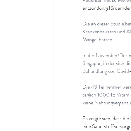
Patienten mit schwerem
entzündungsfördernder
Die an dieser Studie bet
Krankenhäusern und Al
Mangel hätten
.
In der November/Dezem
Singapur, in der sich 
Behandlung von Covid-1
Die 43 Teilnehmer waren
täglich 1000 IE Vitam
keine Nahrungsergänz
Es zeigte sich, dass di
eine Sauerstoffversorgu