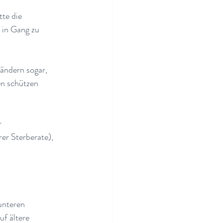
te die 
 in Gang zu 
ändern sogar, 
en schützen 
 
er Sterberate), 
unteren 
f ältere 