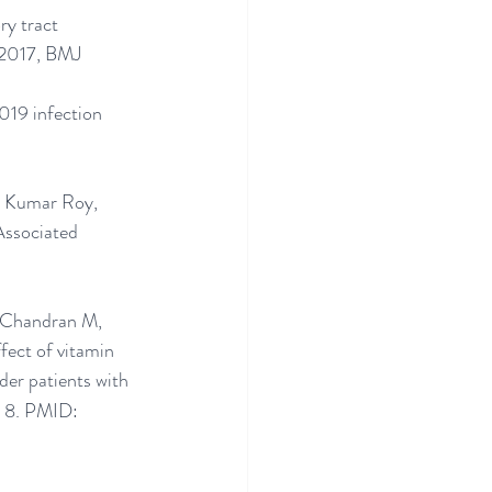
ry tract 
r 2017, BMJ
2019 infection 
 Kumar Roy, 
ssociated 
 Chandran M, 
ect of vitamin 
der patients with 
 8. PMID: 