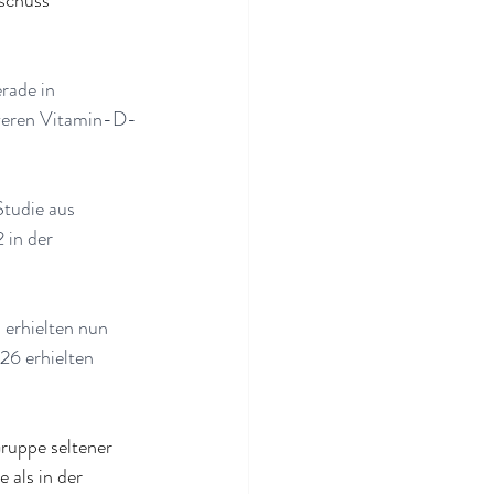
schuss 
rade in 
weren Vitamin-D-
tudie aus 
 in der 
 erhielten nun 
6 erhielten 
Gruppe seltener 
 als in der 