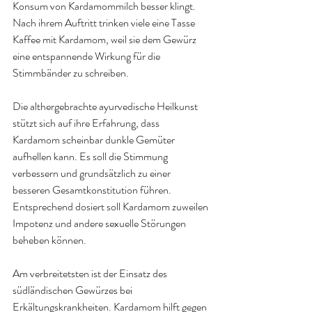
Konsum von Kardamommilch besser klingt. 
Nach ihrem Auftritt trinken viele eine Tasse 
Kaffee mit 
Kardamom,
 weil sie dem Gewürz 
eine 
entspannende Wirkung für die 
Stimmbänder
 zu schreiben.
Die althergebrachte ayurvedische Heilkunst 
stützt sich auf ihre Erfahrung, dass 
Kardamom
 scheinbar dunkle Gemüter 
aufhellen kann. Es 
soll die Stimmung 
verbessern und grundsätzlich zu einer 
besseren Gesamtkonstitution
 führen. 
Entsprechend dosiert soll Kardamom zuweilen 
Impotenz und andere sexuelle Störungen 
beheben können.
Am verbreitetsten ist der Einsatz des 
südländischen Gewürzes bei 
Erkältungskrankheiten. Kardamom hilft gegen 