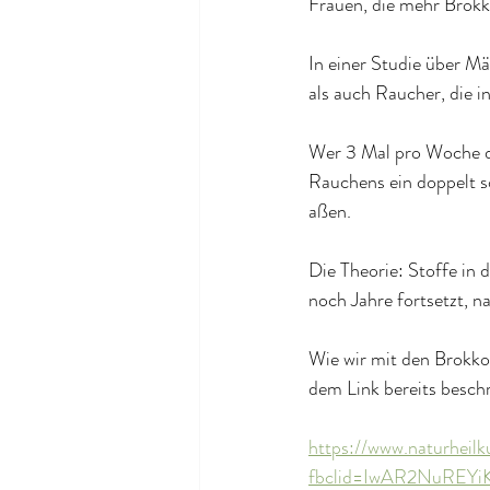
Frauen, die mehr Brokko
In einer Studie über M
als auch Raucher, die i
Wer 3 Mal pro Woche d
Rauchens ein doppelt s
aßen.
Die Theorie: Stoffe in
noch Jahre fortsetzt, 
Wie wir mit den Brokko
dem Link bereits besch
https://www.naturheil
fbclid=IwAR2NuREY