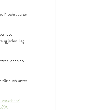
die Nochraucher 
ben des 
zeug jeden Tag 
ess, der sich 
 für euch unter 
s-vorgehen?
mxXA