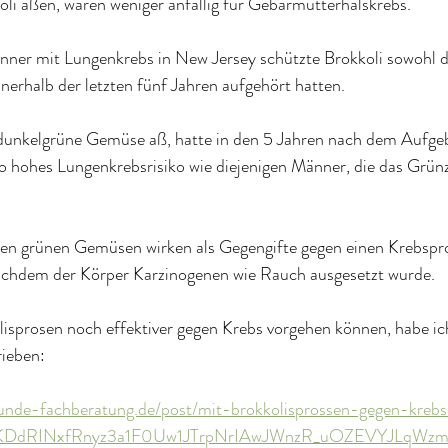
li aßen, waren weniger anfällig für Gebärmutterhalskrebs.
änner mit Lungenkrebs in New Jersey schützte Brokkoli sowohl 
nnerhalb der letzten fünf Jahren aufgehört hatten.
unkelgrüne Gemüse aß, hatte in den 5 Jahren nach dem Aufge
o hohes Lungenkrebsrisiko wie diejenigen Männer, die das Grün
 den grünen Gemüsen wirken als Gegengifte gegen einen Krebsproz
nachdem der Körper Karzinogenen wie Rauch ausgesetzt wurde.
lisprosen noch effektiver gegen Krebs vorgehen können, habe ich
rieben:
kunde-fachberatung.de/post/mit-brokkolisprossen-gegen-kreb
iKDdRINxfRnyz3a1F0Uw1JTrpNrIAwJWnzR_uOZEVYJLqWz