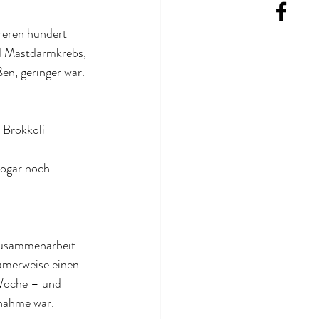
eren hundert 
d Mastdarmkrebs, 
en, geringer war. 
 
 Brokkoli 
sogar noch 
 Zusammenarbeit 
samerweise einen 
Woche – und 
snahme war.