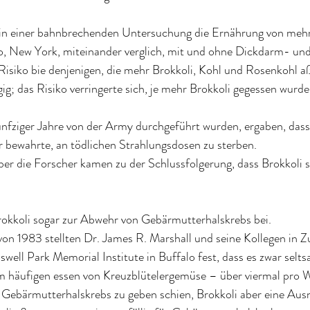
in einer bahnbrechenden Untersuchung die Ernährung von mehr
, New York, miteinander verglich, mit und ohne Dickdarm- un
s Risiko bie denjenigen, die mehr Brokkoli, Kohl und Rosenkohl aß
g; das Risiko verringerte sich, je mehr Brokkoli gegessen wurde.
ünfziger Jahre von der Army durchgeführt wurden, ergaben, dass
bewahrte, an tödlichen Strahlungsdosen zu sterben. 
aber die Forscher kamen zu der Schlussfolgerung, dass Brokkoli 
rokkoli sogar zur Abwehr von Gebärmutterhalskrebs bei.
von 1983 stellten Dr. James R. Marshall und seine Kollegen in
ell Park Memorial Institute in Buffalo fest, dass es zwar selt
häufigen essen von Kreuzblütelergemüse – über viermal pro 
 Gebärmutterhalskrebs zu geben schien, Brokkoli aber eine Au