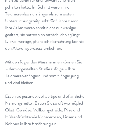
man bis dahin für eher unwahrscheinlich 
gehalten hatte. Im Schnitt waren ihre 
Telomere also nun länger als zum ersten 
Untersuchungszeitpunkt fünf Jahre zuvor. 
Ihre Zellen waren somit nicht nur weniger 
gealtert, sie hatten sich tatsächlich verjüngt. 
Die vollwertige, pflanzliche Ernährung konnte 
den Alterungsprozess umkehren
.
Mit den folgenden Massnahmen können Sie 
– der vorgestellten Studie zufolge – Ihre 
Telomere verlängern und somit länger jung 
und vital bleiben
:
Essen sie gesunde, vollwertige und pflanzliche 
Nahrungsmittel. Bauen Sie so oft wie möglich 
Obst, Gemüse, Vollkorngetreide, Pilze und 
Hülsenfrüchte wie Kichererbsen, Linsen und 
Bohnen in Ihre Ernährung ein. 