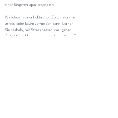
einen längeren Spaziergang ein. 
Wir leben in einer hektischen Zeit, in der man 
Stress leider kaum vermeiden kann. Lernen 
Sie deshalb, mit Stress besser umzugehen. 
Gute Möglichkeiten hierzu sind etwa Yoga, Tai 
Chi, Meditation, progressive 
Muskelentspannung oder Atemübungen
.
Natürlich berücksichtigen Sie auch alle 
anderen Aspekte einer gesunden 
Lebensweise, wie ausreichend Bewegung an 
der frischen Luft, genügend Schlaf bei 
geöffnetem Fenster, Optimierung Ihrer 
Vitalstoffversorgung ( Vitamin D, Vitamin 
B12, Vitamin K2, Magnesium, um nur ein paar 
Beispiele von häufig mangelhaft vorhandenen 
Vitalstoffen aufzuführen)
, regelmässige 