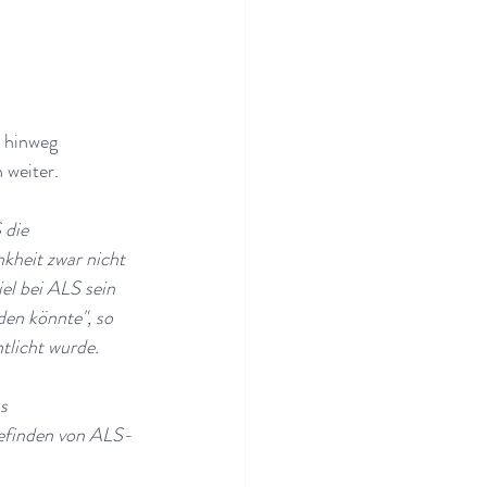
 hinweg 
h weiter
.
 die 
kheit zwar nicht 
el bei ALS sein 
den könnte", so 
tlicht wurde.
s 
befinden von ALS-