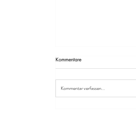
Kommentare
Kommentar verfassen...
ENTZÜNDUNGSWERTE
SEKNEN BEI RHEUMA UND
MS MIT PROBIOTIKA