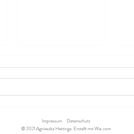
MULT
AUTOIMMUNERKRANKUNG?
WICH
BESSER DIE METHIONIN
MEIDEN
Impressum
Datenschutz
© 2021 Agnieszka Hettinga. Erstellt mit Wix.com