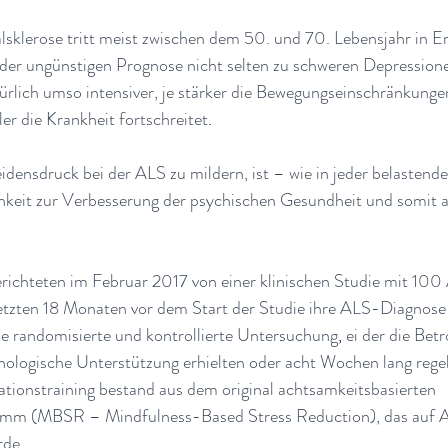
sklerose tritt meist zwischen dem 50. und 70. Lebensjahr in Er
er ungünstigen Prognose nicht selten zu schweren Depressionen
ürlich umso intensiver, je stärker die Bewegungseinschränkunge
ler die Krankheit fortschreitet
.
ensdruck bei der ALS zu mildern, ist – wie in jeder belastende
hkeit zur Verbesserung der psychischen Gesundheit und somit a
berichteten im Februar 2017 von einer klinischen Studie mit 100
letzten 18 Monaten vor dem Start der Studie ihre ALS-Diagnose 
ne randomisierte und kontrollierte Untersuchung
, 
ei der die Bet
hologische Unterstützung erhielten oder acht Wochen lang rege
tionstraining bestand aus dem original achtsamkeitsbasierten 
amm (MBSR – Mindfulness-Based Stress Reduction), das auf 
rde
.