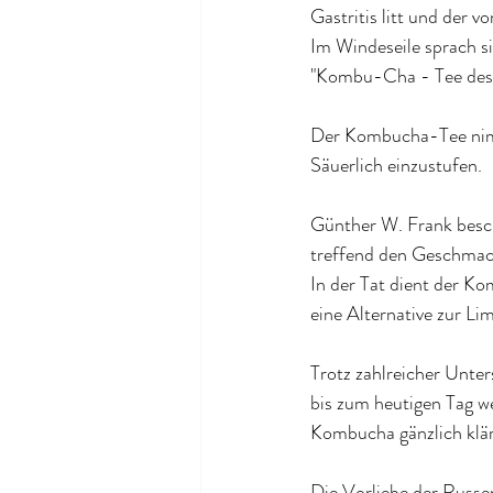
Gastritis litt und der 
Im Windeseile sprach s
"Kombu-Cha - Tee des
Der Kombucha-Tee nimmt
Säuerlich einzustufen.
Günther W. Frank besch
treffend den Geschmack
In der Tat dient der Ko
eine Alternative zur Li
Trotz zahlreicher Unte
bis zum heutigen Tag w
Kombucha gänzlich klä
Die Vorliebe der Russen