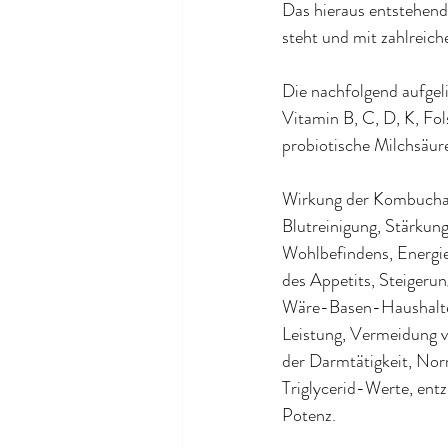
Das hieraus entstehende
steht und mit zahlreich
Die nachfolgend aufgel
Vitamin B, C, D, K, Fo
probiotische Milchsäur
Wirkung der Kombucha-
Blutreinigung, Stärkung
Wohlbefindens, Energie
des Appetits, Steigeru
Wäre-Basen-Haushaltes,
Leistung, Vermeidung v
der Darmtätigkeit, Nor
Triglycerid-Werte, en
Potenz.