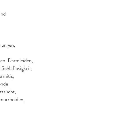
und 
inungen, 
agen-Darmleiden, 
chlaflosigkeit, 
rmitis, 
ende 
ttsucht, 
ämorrhoiden, 