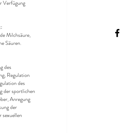
ur Verfügung 
t:
de Milchsäure, 
he Säuren.
ng des 
ng, Regulation 
gulation des 
 der sportlichen 
eber, Anregung 
kung der 
 sexuellen 