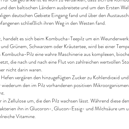
 und den baltischen Ländern ausbreitete und um den Ersten Wel
aligen deutschen Gebiete Eingang fand und über den Austausch
efangenen schließlich ihren Weg in den Westen fand.
t, handelt es sich beim Kombucha-Teepilz um ein Weunderwerk 
 und Grünem, Schwarzem oder Kräutertee, wird bei einer Tempe
im Kombucha-Pilz eine wahre Maschinerie aus komplexen, bioch
tzt, die nach und nach eine Flut von zahlreichen wertvollen Sto
rher nicht darin waren.
n Hefen vergären den hinzugefügten Zucker zu Kohlendioxid und
 wiederum den im Pilz vorhandenen positiven Mikroorganismen 
t. 
 in Zellulose um, die den Pilz wachsen lässt. Während diese den
Bakterien ihn in Glucoron-, Glucon-Essig- und Milchsäure um u
hlreiche Vitamine.