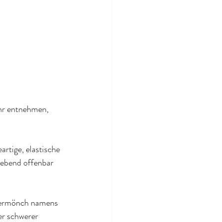
ihr entnehmen, 
rtige, elastische 
lebend offenbar 
dermönch namens 
er schwerer 