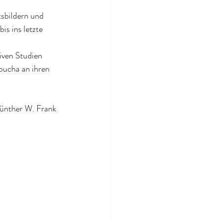
tsbildern und 
s ins letzte 
iven Studien 
bucha an ihren 
Günther W. Frank 