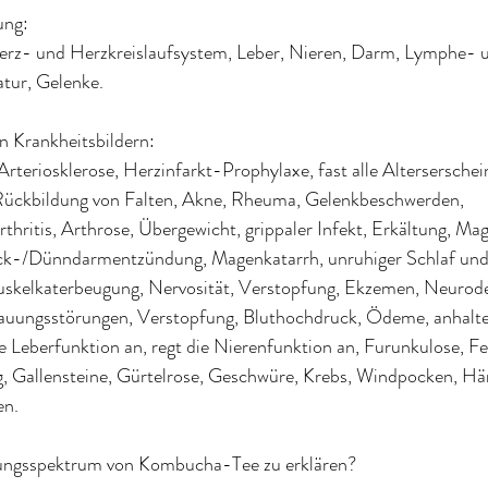
ung:
erz- und Herzkreislaufsystem, Leber, Nieren, Darm, Lymphe- 
tur, Gelenke.
 Krankheitsbildern:
 Arteriosklerose, Herzinfarkt-Prophylaxe, fast alle Altersersche
Rückbildung von Falten, Akne, Rheuma, Gelenkbeschwerden, 
hritis, Arthrose, Übergewicht, grippaler Infekt, Erkältung, M
k-/Dünndarmentzündung, Magenkatarrh, unruhiger Schlaf und S
uskelkaterbeugung, Nervosität, Verstopfung, Ekzemen, Neurode
auungsstörungen, Verstopfung, Bluthochdruck, Ödeme, anhalt
 Leberfunktion an, regt die Nierenfunktion an, Furunkulose, Fe
g, Gallensteine, Gürtelrose, Geschwüre, Krebs, Windpocken, H
en.
rkungsspektrum von Kombucha-Tee zu erklären?