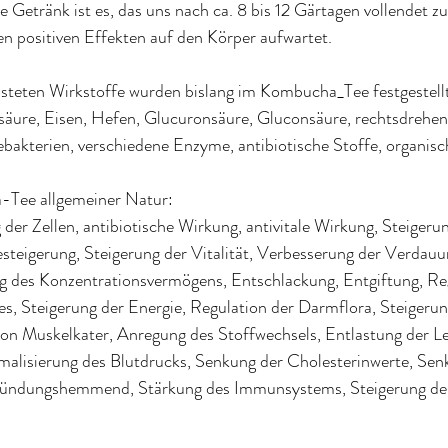
 Getränk ist es, das uns nach ca. 8 bis 12 Gärtagen vollendet z
en positiven Effekten auf den Körper aufwartet. 
isteten Wirkstoffe wurden bislang im Kombucha_Tee festgestell
lsäure, Eisen, Hefen, Glucuronsäure, Gluconsäure, rechtsdrehen
ebakterien, verschiedene Enzyme, antibiotische Stoffe, organisc
Tee allgemeiner Natur:
 der Zellen, antibiotische Wirkung, antivitale Wirkung, Steigeru
steigerung, Steigerung der Vitalität, Verbesserung der Verdauu
ng des Konzentrationsvermögens, Entschlackung, Entgiftung, Re
 Steigerung der Energie, Regulation der Darmflora, Steigerung
on Muskelkater, Anregung des Stoffwechsels, Entlastung der L
malisierung des Blutdrucks, Senkung der Cholesterinwerte, Sen
tzündungshemmend, Stärkung des Immunsystems, Steigerung der