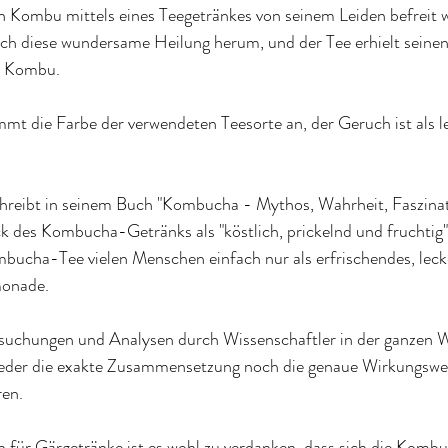
von Kombu mittels eines Teegetränkes von seinem Leiden befreit 
ich diese wundersame Heilung herum, und der Tee erhielt sein
 Kombu. 
 die Farbe der verwendeten Teesorte an, der Geruch ist als l
reibt in seinem Buch "Kombucha - Mythos, Wahrheit, Faszinat
 des Kombucha-Getränks als "köstlich, prickelnd und fruchtig"
mbucha-Tee vielen Menschen einfach nur als erfrischendes, leck
monade. 
rsuchungen und Analysen durch Wissenschaftler in der ganzen 
eder die exakte Zusammensetzung noch die genaue Wirkungswei
ren.
 für Gärgetränke ist es wohl zu verdanken, dass sich die Kombu