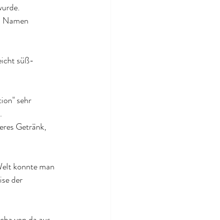
wurde.
en Namen 
eicht süß-
ion" sehr 
.
eres Getränk, 
Welt konnte man 
se der 
cha von da aus 