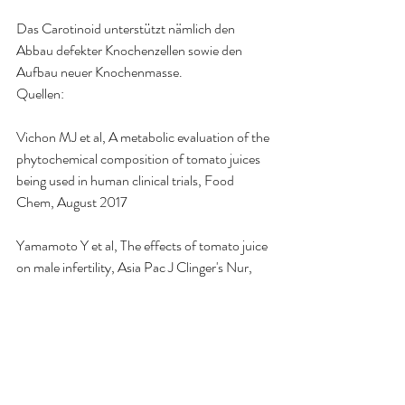
Das Carotinoid unterstützt nämlich den 
Abbau defekter Knochenzellen sowie den 
Aufbau neuer Knochenmasse.
Quellen:
Vichon MJ et al, A metabolic evaluation of the 
phytochemical composition of tomato juices 
being used in human clinical trials, Food 
Chem, August 2017
Yamamoto Y et al, The effects of tomato juice 
on male infertility, Asia Pac J Clinger's Nur, 
Januar 2017
Tsitsimpkou C et al, Dietary supplementation 
with tomato-juice in patients with metabolic 
syndrome: a suggestion to alleviate 
detrimental clinical factors, Food them Toxic , 