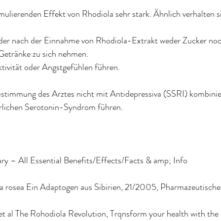
ulierenden Effekt von Rhodiola sehr stark. Ähnlich verhalten si
 oder nach der Einnahme von Rhodiola-Extrakt weder Zucker noc
 Getränke zu sich nehmen.
tivität oder Angstgefühlen führen.
ustimmung des Arztes nicht mit Antidepressiva (SSRI) kombinie
rlichen Serotonin-Syndrom führen.
y – All Essential Benefits/Effects/Facts & amp; Info
a rosea Ein Adaptogen aus Sibirien, 21/2005, Pharmazeutische
t al The Rohodiola Revolution, Trqnsform your health with the 