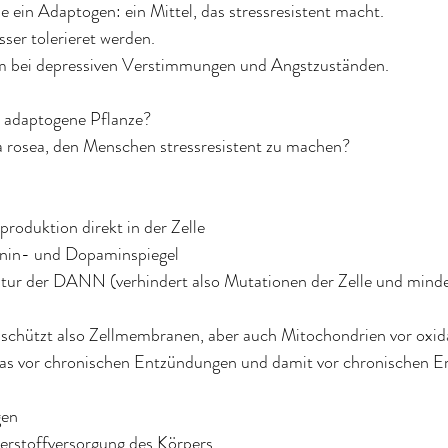
e ein Adaptogen: ein Mittel, das stressresistent macht.
esser tolerieret werden.
em bei depressiven Verstimmungen und Angstzuständen.
e adaptogene Pflanze?
a rosea, den Menschen stressresistent zu machen?
eproduktion direkt in der Zelle
tonin- und Dopaminspiegel
ratur der DANN (verhindert also Mutationen der Zelle und minder
iv, schützt also Zellmembranen, aber auch Mitochondrien vor oxid
was vor chronischen Entzündungen und damit vor chronischen E
gen
auerstoffversorgung des Körpers