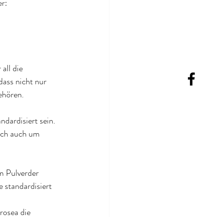
er:
all die 
dass nicht nur 
ehören.
dardisiert sein. 
ich auch um 
m Pulverder 
 standardisiert 
rosea die 