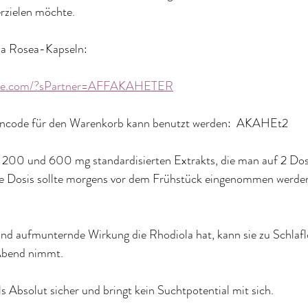
rzielen möchte.
la Rosea-Kapseln:
rade.com/?sPartner=AFFAKAHETER
incode für den Warenkorb kann benutzt werden:  AKAHEt2
w. 200 und 600 mg standardisierten Extrakts, die man auf 2 Dos
ste Dosis sollte morgens vor dem Frühstück eingenommen werden,
nd aufmunternde Wirkung die Rhodiola hat, kann sie zu Schlaflo
Abend nimmt.
ls Absolut sicher und bringt kein Suchtpotential mit sich.