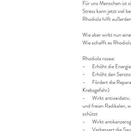
Für uns Menschen ist si
Stress kann jetzt viel b
Rhodiola hilft außerd
Wie aber wirkt nun ein
Wie schafft es Rhodiol
Rhodiola rosea:
-      Erhöht die Energi
-      Erhöht den Sero
-      Fördert die Repa
Krebsgefahr)
-      Wirkt antioxidat
und freien Radikalen, 
schützt
-      Wirkt antikanzero
-      Verbessert die S