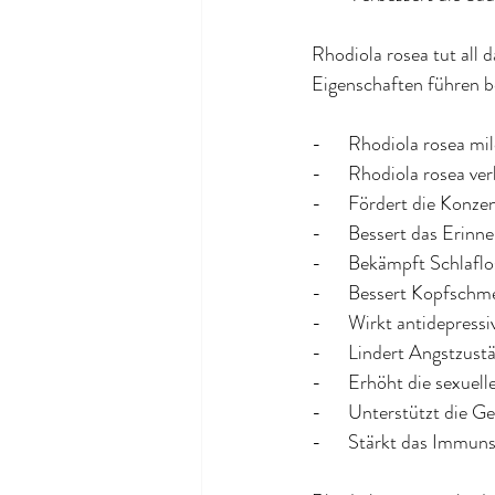
Rhodiola rosea tut all d
Eigenschaften führen 
-      Rhodiola rosea m
-      Rhodiola rosea ve
-      Fördert die Konz
-      Bessert das Erin
-      Bekämpft Schlaflo
-      Bessert Kopfsch
-      Wirkt antidepres
-      Lindert Angstzust
-      Erhöht die sexuell
-      Unterstützt die
-      Stärkt das Immu