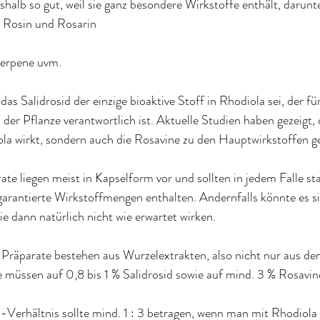
shalb so gut, weil sie ganz besondere Wirkstoffe enthält, darunt
n, Rosin und Rosarin
terpene uvm.
as Salidrosid der einzige bioaktive Stoff in Rhodiola sei, der für 
er Pflanze verantwortlich ist. Aktuelle Studien haben gezeigt, 
ola wirkt, sondern auch die Rosavine zu den Hauptwirkstoffen g
e liegen meist in Kapselform vor und sollten in jedem Falle stan
garantierte Wirkstoffmengen enthalten. Andernfalls könnte es s
e dann natürlich nicht wie erwartet wirken.
räparate bestehen aus Wurzelextrakten, also nicht nur aus de
müssen auf 0,8 bis 1 % Salidrosid sowie auf mind. 3 % Rosavine
Verhältnis sollte mind. 1 : 3 betragen, wenn man mit Rhodiola 